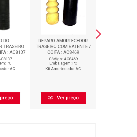
O DO
REPARO AMORTECEDOR
REPARO AMOR
R TRASEIRO
TRASEIRO COM BATENTE /
DIANTEIRO COM 
FA : AC8137
COIFA : AC8469
AC912
AC8137
Código: AC8469
Código: AC
em: PC
Embalagem: PC
Embalagem:
cedor AC
Kit Amortecedor AC
Kit Amorteced
 preço
Ver preço
Ver pr