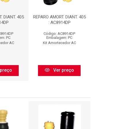
 DIANT. 405
REPARO AMORT. DIANT. 405
REPARO AMORT. D
14DP
: AC8914DP
: AC8914
C8914DP
Código: AC8914DP
Código: AC8
em: PC
Embalagem: PC
Embalagem:
cedor AC
Kit Amortecedor AC
Kit Amorteced
preço
Ver preço
Ver pr