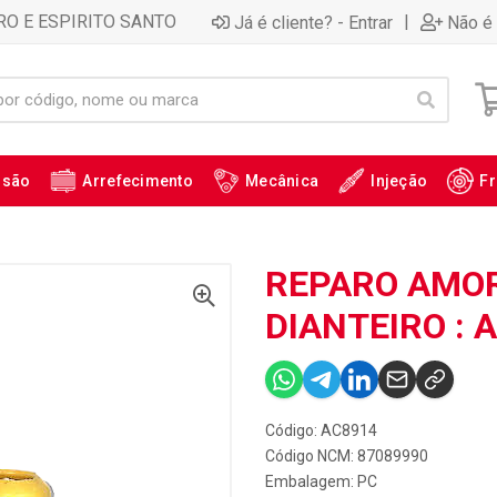
RO E ESPIRITO SANTO
|
Já é cliente? - Entrar
Não é 
ssão
Arrefecimento
Mecânica
Injeção
Fr
REPARO AMO
DIANTEIRO : 
Código: AC8914
Código NCM: 87089990
Embalagem: PC