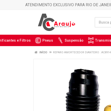
ATENDIMENTO EXCLUSIVO PARA RIO DE JANEI
rificantes e Filtros
Pneus
Suspensão
Transmi
INÍCIO
REPARO AMORTECEDOR DIANTEIRO : AC8914