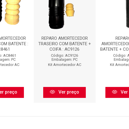
AMORTECEDOR
REPARO AMORTECEDOR
REPAR
COM BATENTE :
TRASEIRO COM BATENTE +
AMORTECEDO
C8461
COIFA : AC9126
BATENTE + COI
o: AC8461
Código: AC9126
Código: 
agem: PC
Embalagem: PC
Embalag
rtecedor AC
Kit Amortecedor AC
Kit Amorte
er preço
Ver preço
Ver