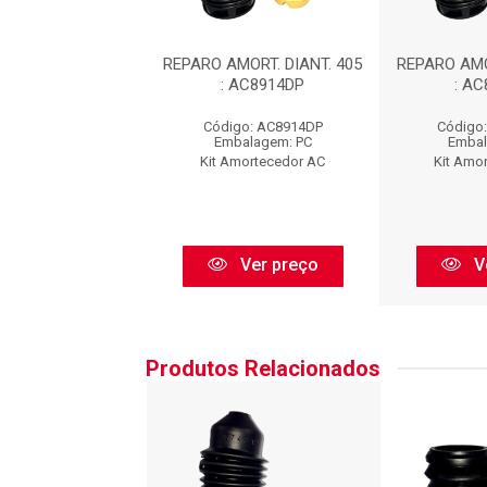
MORT. DIANT. 405
REPARO AMORT. DIANT. 405
REPARO AMO
 AC8914DP
: AC8914DP
: A
go: AC8914DP
Código: AC8914DP
Código
balagem: PC
Embalagem: PC
Embal
Amortecedor AC
Kit Amortecedor AC
Kit Amo
Ver preço
Ver preço
V
Produtos Relacionados