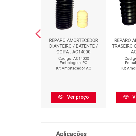
O AMORTECEDOR
REPARO AMORTECEDOR
REPARO 
EIRO : AC8473
DIANTEIRO / BATENTE /
TRASEIRO 
COIFA : AC14000
A
digo: AC8473
Código: AC14000
Códig
balagem: PC
Embalagem: PC
Embal
Amortecedor AC
Kit Amortecedor AC
Kit Amo
Ver preço
Ver preço
V
Aplicações