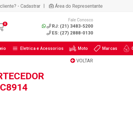
|
cliente? - Cadastrar
Área do Representante
Fale Conosco
0
RJ: (21) 3483-5200
ES: (27) 2888-0130
eio
Eletrica e Acessorios
Moto
Marcas
VOLTAR
RTECEDOR
AC8914