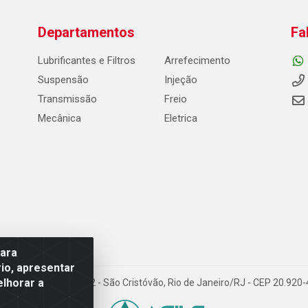
Departamentos
Fa
Lubrificantes e Filtros
Arrefecimento
Suspensão
Injeção
Transmissão
Freio
Mecânica
Eletrica
para
io, apresentar
elhorar a
Carneiro de Campos, 42 - São Cristóvão, Rio de Janeiro/RJ - CEP 20.92