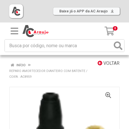
Baixe já o APP da AC Araujo
0
VOLTAR
INÍCIO
REPARO AMORTECEDOR DIANTEIRO COM BATENTE /
COIFA : AC8959