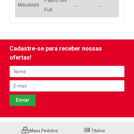
Pajero Gls
Mitsubishi
...
...
Full
Cadastre-se para receber nossas
ofertas!
Meus Pedidos
Títulos