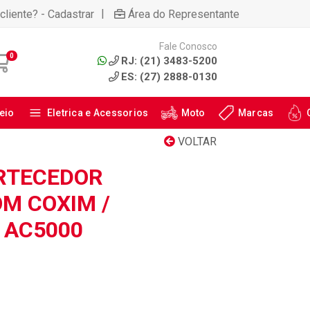
|
cliente? - Cadastrar
Área do Representante
Fale Conosco
0
RJ: (21) 3483-5200
ES: (27) 2888-0130
eio
Eletrica e Acessorios
Moto
Marcas
VOLTAR
RTECEDOR
OM COXIM /
 AC5000