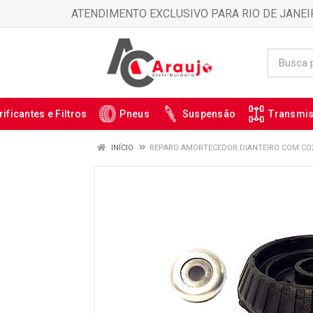
ATENDIMENTO EXCLUSIVO PARA RIO DE JANEI
rificantes e Filtros
Pneus
Suspensão
Transmi
INÍCIO
REPARO AMORTECEDOR DIANTEIRO COM COX