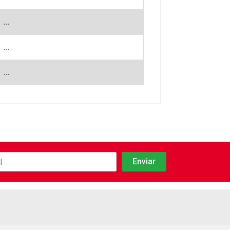
...
...
...