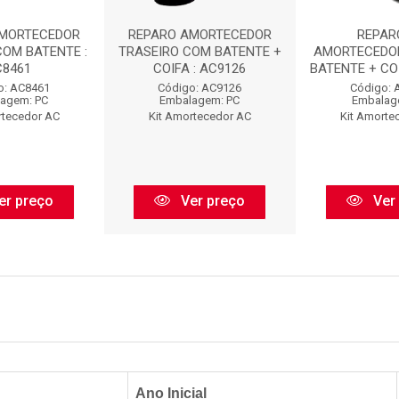
AMORTECEDOR
REPARO AMORTECEDOR
REPAR
COM BATENTE :
TRASEIRO COM BATENTE +
AMORTECEDO
C8461
COIFA : AC9126
BATENTE + COI
o: AC8461
Código: AC9126
Código: 
agem: PC
Embalagem: PC
Embalag
rtecedor AC
Kit Amortecedor AC
Kit Amorte
er preço
Ver preço
Ver
Ano Inicial