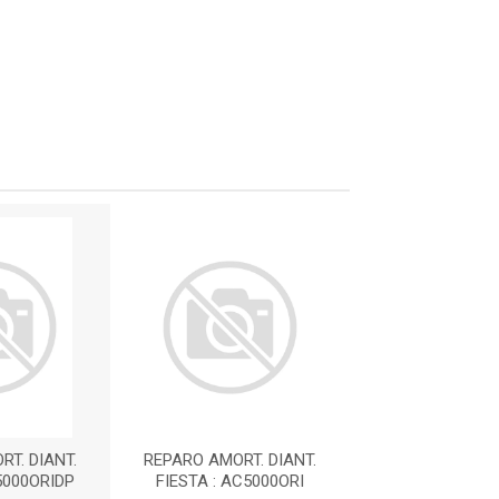
T. DIANT.
REPARO AMORT. DIANT.
REPARO AMORT.
5000ORIDP
FIESTA : AC5000ORI
FIESTA