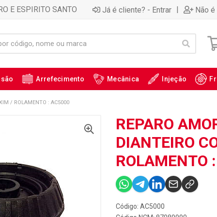
RO E ESPIRITO SANTO
|
Já é cliente? - Entrar
Não é 
ssão
Arrefecimento
Mecânica
Injeção
Fr
IM / ROLAMENTO : AC5000
REPARO AMO
DIANTEIRO C
ROLAMENTO :
Código: AC5000