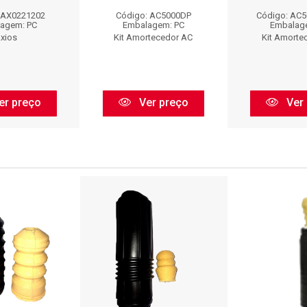
 AX0221202
Código: AC5000DP
Código: AC
agem: PC
Embalagem: PC
Embalag
xios
Kit Amortecedor AC
Kit Amorte
er preço
Ver preço
Ver 