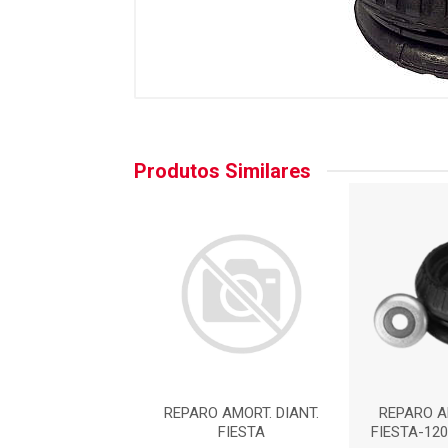
Produtos Similares
 AMORT. DIANT.
REPARO AMORT. DIANT.
REPARO A
A : AC5000ORI
FIESTA
FIESTA-120