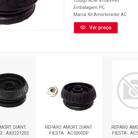
Código NCM: 87089990
Embalagem: PC
Marca:
Kit Amortecedor AC
Ver preço
MORT. DIANT.
REPARO AMORT. DIANT.
REPARO AMOR
2 : AX0221202
FIESTA : AC5000DP
FIESTA : AC