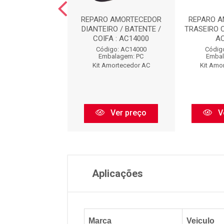
O AMORTECEDOR
REPARO AMORTECEDOR
REPARO 
EIRO : AC8473
DIANTEIRO / BATENTE /
TRASEIRO 
COIFA : AC14000
A
digo: AC8473
Código: AC14000
Códig
balagem: PC
Embalagem: PC
Embal
Amortecedor AC
Kit Amortecedor AC
Kit Amo
Ver preço
Ver preço
V
Aplicações
Marca
Veiculo