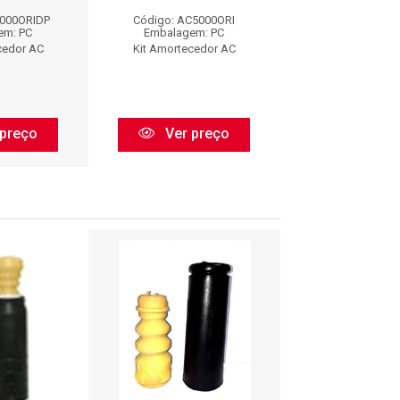
5000ORIDP
Código: AC5000ORI
Código: SP5
em: PC
Embalagem: PC
Embalagem:
cedor AC
Kit Amortecedor AC
SHOCK PAR
preço
Ver preço
Ver pr