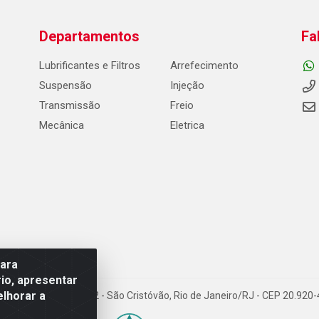
Departamentos
Fa
Lubrificantes e Filtros
Arrefecimento
Suspensão
Injeção
Transmissão
Freio
Mecânica
Eletrica
para
io, apresentar
elhorar a
Carneiro de Campos, 42 - São Cristóvão, Rio de Janeiro/RJ - CEP 20.92