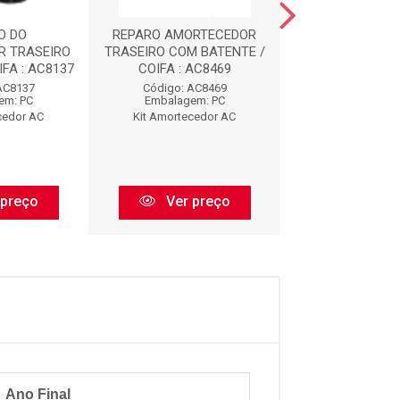
O DO
REPARO AMORTECEDOR
REPARO AMOR
R TRASEIRO
TRASEIRO COM BATENTE /
DIANTEIRO COM 
FA : AC8137
COIFA : AC8469
AC912
AC8137
Código: AC8469
Código: AC
em: PC
Embalagem: PC
Embalagem:
cedor AC
Kit Amortecedor AC
Kit Amorteced
 preço
Ver preço
Ver pr
Ano Final