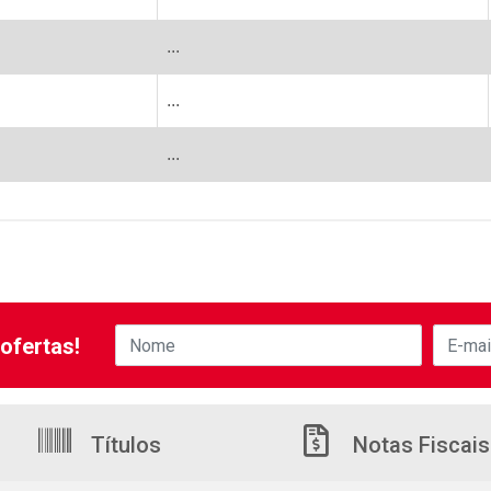
...
...
...
ofertas!
Títulos
Notas Fiscais