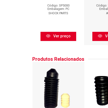
go: AC5000ORI
Código: SP5000
Código:
balagem: PC
Embalagem: PC
Embal
Amortecedor AC
SHOCK PARTS
A
Ver preço
Ver preço
V
Produtos Relacionados