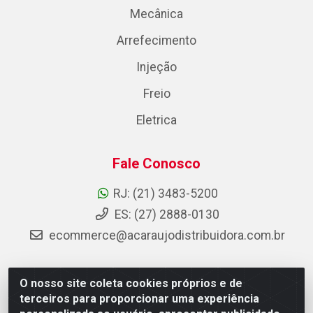
Mecânica
Arrefecimento
Injeção
Freio
Eletrica
Fale Conosco
RJ: (21) 3483-5200
ES: (27) 2888-0130
ecommerce@acaraujodistribuidora.com.br
O nosso site coleta cookies próprios e de
AC Araujo Distribuidora - Rua Carneiro de Campos, 42 -
terceiros para proporcionar uma experiência
São Cristóvão, Rio de Janeiro/RJ - CEP 20.920-410 -