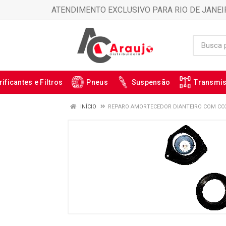
ATENDIMENTO EXCLUSIVO PARA RIO DE JANEI
rificantes e Filtros
Pneus
Suspensão
Transmi
INÍCIO
REPARO AMORTECEDOR DIANTEIRO COM COX