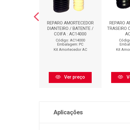
O AMORTECEDOR
REPARO AMORTECEDOR
REPARO 
EIRO : AC8473
DIANTEIRO / BATENTE /
TRASEIRO 
COIFA : AC14000
A
digo: AC8473
Código: AC14000
Códig
balagem: PC
Embalagem: PC
Embal
Amortecedor AC
Kit Amortecedor AC
Kit Amo
Ver preço
Ver preço
V
Aplicações