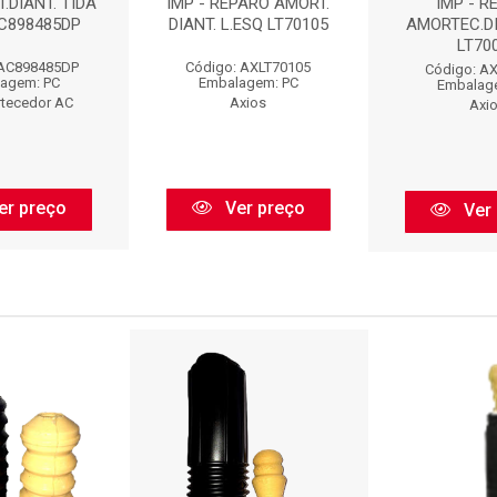
.DIANT. TIDA
IMP - REPARO AMORT.
IMP - R
 AC898485DP
DIANT. L.ESQ LT70105
AMORTEC.DI
LT70
 AC898485DP
Código: AXLT70105
Código: A
agem: PC
Embalagem: PC
Embalag
rtecedor AC
Axios
Axi
er preço
Ver preço
Ver 