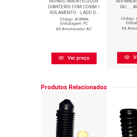
P - REPARO
REPARO AMORTECEDOR
REP.AMORT
C.DIANT.L.DIR
DIANTEIRO COM COXIM /
06/... :
LT70044
ROLAMENTO - LADO D...
Código:
go: AXLT70044
Código: AC8984
Embal
balagem: PC
Embalagem: PC
Kit Amo
Axios
Kit Amortecedor AC
V
Ver preço
Ver preço
Produtos Relacionados