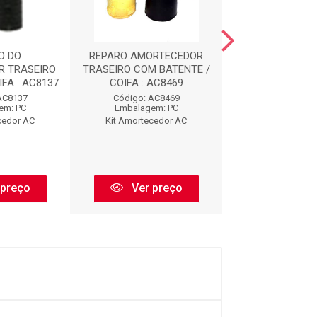
O DO
REPARO AMORTECEDOR
REPARO AMOR
R TRASEIRO
TRASEIRO COM BATENTE /
DIANTEIRO COM 
FA : AC8137
COIFA : AC8469
AC912
AC8137
Código: AC8469
Código: AC
em: PC
Embalagem: PC
Embalagem:
cedor AC
Kit Amortecedor AC
Kit Amorteced
 preço
Ver preço
Ver pr