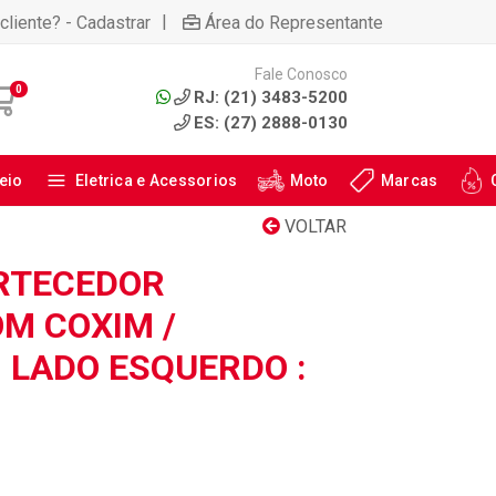
|
cliente? - Cadastrar
Área do Representante
Fale Conosco
0
RJ: (21) 3483-5200
ES: (27) 2888-0130
eio
Eletrica e Acessorios
Moto
Marcas
VOLTAR
RTECEDOR
OM COXIM /
 LADO ESQUERDO :