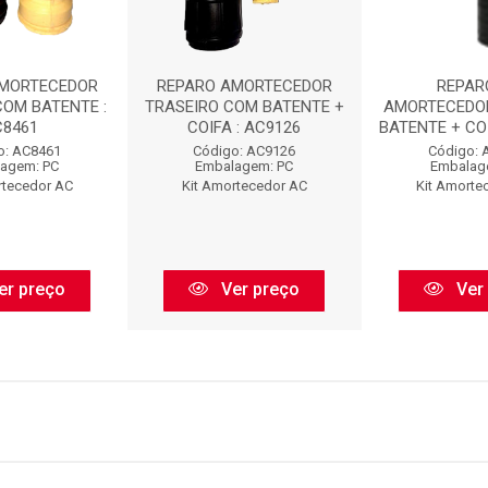
AMORTECEDOR
REPARO AMORTECEDOR
REPAR
COM BATENTE :
TRASEIRO COM BATENTE +
AMORTECEDO
C8461
COIFA : AC9126
BATENTE + COI
o: AC8461
Código: AC9126
Código: 
agem: PC
Embalagem: PC
Embalag
rtecedor AC
Kit Amortecedor AC
Kit Amorte
er preço
Ver preço
Ver