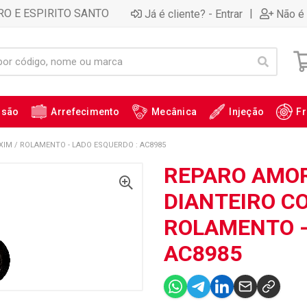
RO E ESPIRITO SANTO
|
Já é cliente? - Entrar
Não é 
ssão
Arrefecimento
Mecânica
Injeção
Fr
IM / ROLAMENTO - LADO ESQUERDO : AC8985
REPARO AMO
DIANTEIRO C
ROLAMENTO -
AC8985