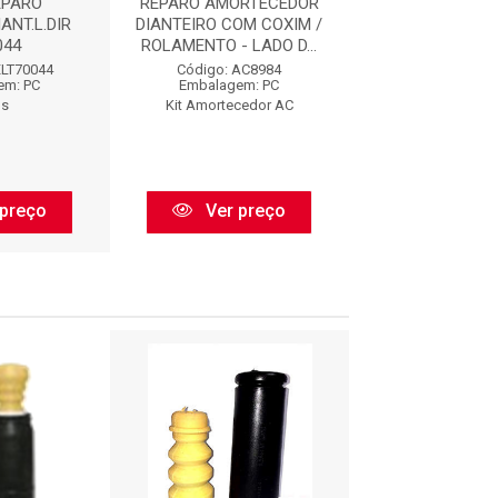
EPARO
REPARO AMORTECEDOR
REP.AMORT.DIAN
ANT.L.DIR
DIANTEIRO COM COXIM /
06/... : AC89
044
ROLAMENTO - LADO D...
Código: AC89
XLT70044
Código: AC8984
Embalagem:
em: PC
Embalagem: PC
Kit Amorteced
os
Kit Amortecedor AC
Ver pr
preço
Ver preço