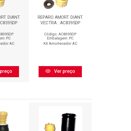
T. DIANT.
REPARO AMORT. DIANT.
REPARO AMORT.
AC8395DP
VECTRA : AC8395DP
VECTRA : AC
C8395DP
Código: AC8395DP
Código: AC8
em: PC
Embalagem: PC
Embalagem:
cedor AC
Kit Amortecedor AC
Kit Amorteced
preço
Ver preço
Ver pr