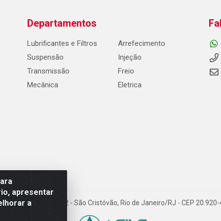
Departamentos
Fa
Lubrificantes e Filtros
Arrefecimento
Suspensão
Injeção
Transmissão
Freio
Mecânica
Eletrica
para
io, apresentar
elhorar a
Carneiro de Campos, 42 - São Cristóvão, Rio de Janeiro/RJ - CEP 20.92