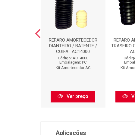
O AMORTECEDOR
REPARO AMORTECEDOR
REPARO 
EIRO : AC8473
DIANTEIRO / BATENTE /
TRASEIRO 
COIFA : AC14000
A
digo: AC8473
Código: AC14000
Códig
balagem: PC
Embalagem: PC
Embal
Amortecedor AC
Kit Amortecedor AC
Kit Amo
Ver preço
Ver preço
V
Aplicações