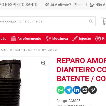
RO E ESPIRITO SANTO
|
Já é cliente? - Entrar
Não é 
ssão
Arrefecimento
Mecânica
Injeção
Fr
MENTO / BATENTE / COIFA / COXIM : AC8395
REPARO AMO
DIANTEIRO C
BATENTE / CO
Código: AC8395