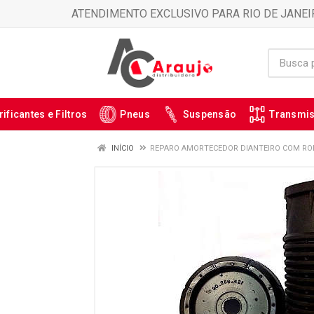
ATENDIMENTO EXCLUSIVO PARA RIO DE JANEI
rificantes e Filtros
Pneus
Suspensão
Transmi
INÍCIO
REPARO AMORTECEDOR DIANTEIRO COM ROLA