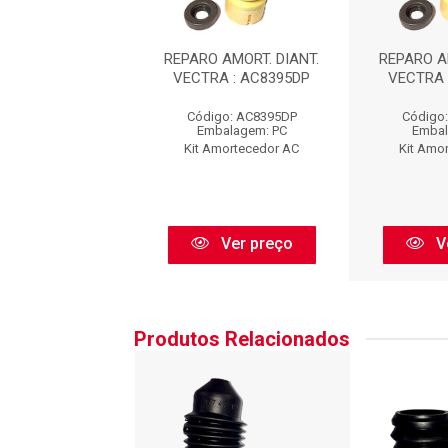
 AMORT. DIANT.
REPARO AMORT. DIANT.
REPARO A
A : AC8395DP
VECTRA : AC8395DP
VECTRA 
go: AC8395DP
Código: AC8395DP
Código
balagem: PC
Embalagem: PC
Embal
Amortecedor AC
Kit Amortecedor AC
Kit Amo
Ver preço
Ver preço
V
Produtos Relacionados