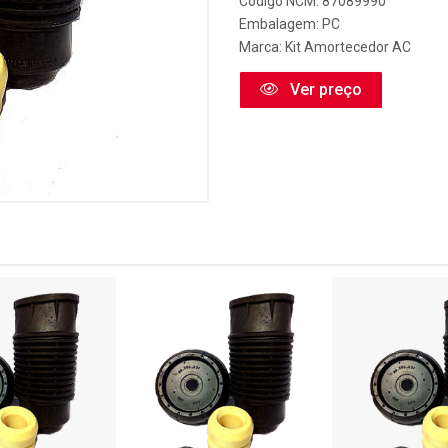
Código NCM: 87089990
Embalagem: PC
Marca:
Kit Amortecedor AC
Ver preço