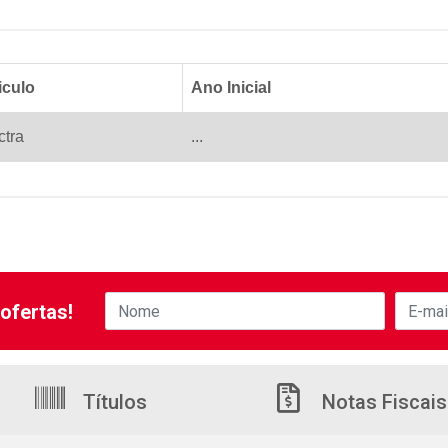
iculo
Ano Inicial
ctra
...
ofertas!
Títulos
Notas Fiscais