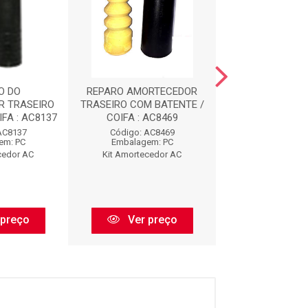
O DO
REPARO AMORTECEDOR
REPARO AMOR
R TRASEIRO
TRASEIRO COM BATENTE /
DIANTEIRO COM 
FA : AC8137
COIFA : AC8469
AC912
AC8137
Código: AC8469
Código: AC
em: PC
Embalagem: PC
Embalagem:
cedor AC
Kit Amortecedor AC
Kit Amorteced
 preço
Ver preço
Ver pr