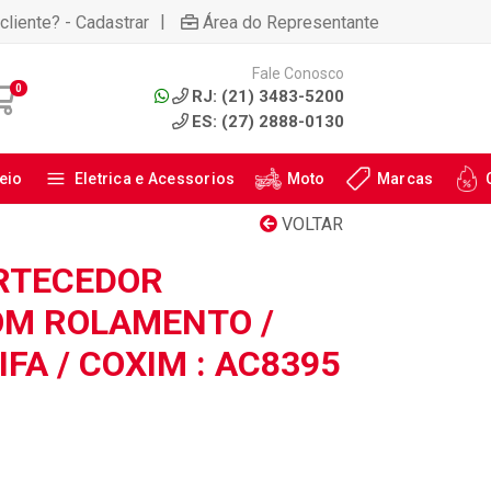
|
cliente? - Cadastrar
Área do Representante
Fale Conosco
0
RJ: (21) 3483-5200
ES: (27) 2888-0130
eio
Eletrica e Acessorios
Moto
Marcas
VOLTAR
RTECEDOR
OM ROLAMENTO /
IFA / COXIM : AC8395