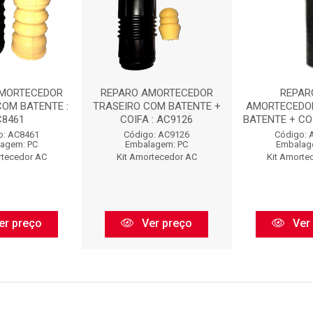
AMORTECEDOR
REPARO AMORTECEDOR
REPAR
COM BATENTE :
TRASEIRO COM BATENTE +
AMORTECEDO
C8461
COIFA : AC9126
BATENTE + COI
o: AC8461
Código: AC9126
Código: 
agem: PC
Embalagem: PC
Embalag
rtecedor AC
Kit Amortecedor AC
Kit Amorte
er preço
Ver preço
Ver