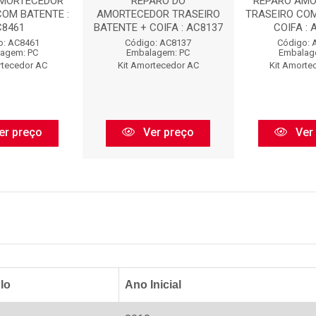
AMORTECEDOR
REPARO DO
REPARO AM
COM BATENTE :
AMORTECEDOR TRASEIRO
TRASEIRO COM
C8461
BATENTE + COIFA : AC8137
COIFA : 
o: AC8461
Código: AC8137
Código: 
agem: PC
Embalagem: PC
Embalag
rtecedor AC
Kit Amortecedor AC
Kit Amorte
er preço
Ver preço
Ver
lo
Ano Inicial