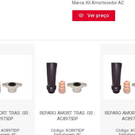
Marca:
Kit Amortecedor AC
Ver preço
T. TRAS. I30 :
REPARO AMORT. TRAS. I30 :
REPARO AMORT.
975DP
AC8975DP
AC897
: AC8975DP
Código: AC8975DP
Código: A
agem: PC
Embalagem: PC
Embalag