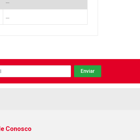
...
...
le Conosco