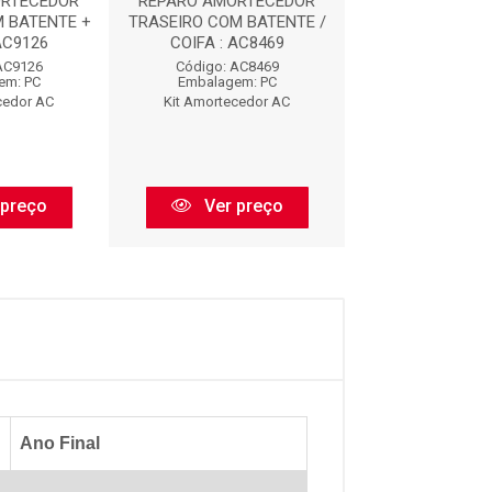
ORTECEDOR
REPARO AMORTECEDOR
REPARO AMOR
 BATENTE +
TRASEIRO COM BATENTE /
DIANTEIRO COM 
AC9126
COIFA : AC8469
AC912
AC9126
Código: AC8469
Código: AC
em: PC
Embalagem: PC
Embalagem:
cedor AC
Kit Amortecedor AC
Kit Amorteced
 preço
Ver preço
Ver pr
Ano Final