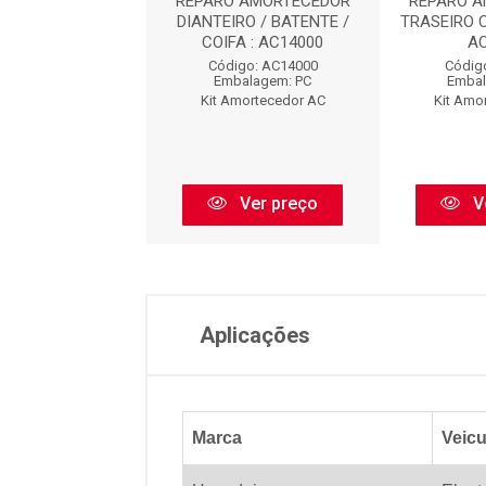
O AMORTECEDOR
REPARO AMORTECEDOR
REPARO 
EIRO : AC8473
DIANTEIRO / BATENTE /
TRASEIRO 
COIFA : AC14000
A
digo: AC8473
Código: AC14000
Códig
balagem: PC
Embalagem: PC
Embal
Amortecedor AC
Kit Amortecedor AC
Kit Amo
Ver preço
Ver preço
V
Aplicações
Marca
Veicu