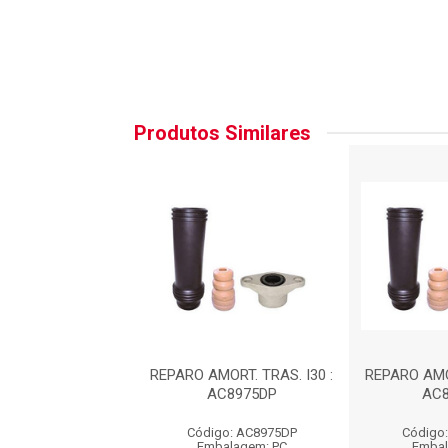
Produtos Similares
MORT. TRAS. I30 :
REPARO AMORT. TRAS. I30 :
REPARO AMOR
AC8975DP
AC8975DP
AC8
go: AC8975DP
Código: AC8975DP
Código
balagem: PC
Embalagem: PC
Embal