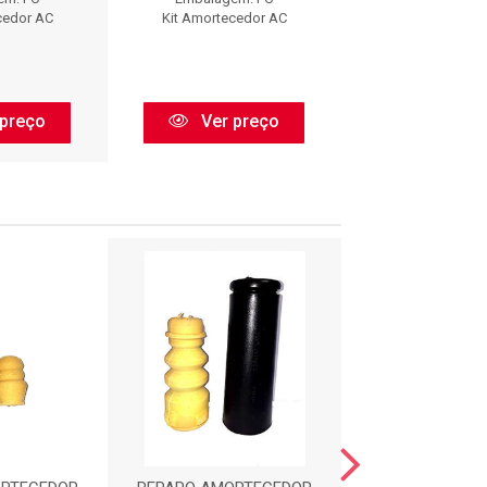
cedor AC
Kit Amortecedor AC
Kit Amorteced
preço
Ver preço
Ver pr