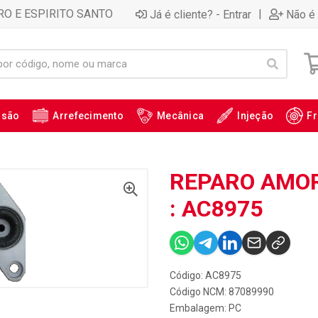
RO E ESPIRITO SANTO
|
Já é cliente? - Entrar
Não é 
ssão
Arrefecimento
Mecânica
Injeção
Fr
REPARO AMO
: AC8975
Código: AC8975
Código NCM: 87089990
Embalagem: PC