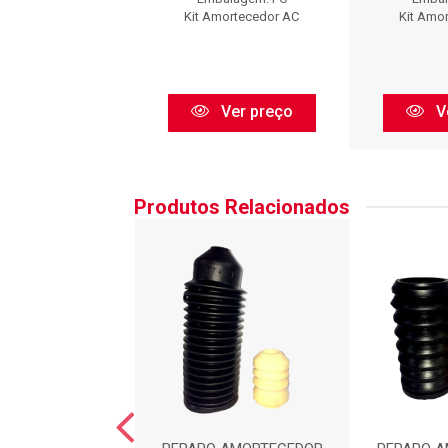
Amortecedor AC
Kit Amortecedor AC
Kit Amo
Ver preço
Ver preço
V
Produtos Relacionados