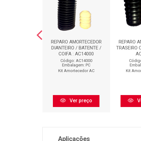
O AMORTECEDOR
REPARO AMORTECEDOR
REPARO 
EIRO : AC8473
DIANTEIRO / BATENTE /
TRASEIRO 
COIFA : AC14000
A
digo: AC8473
Código: AC14000
Códig
balagem: PC
Embalagem: PC
Embal
Amortecedor AC
Kit Amortecedor AC
Kit Amo
Ver preço
Ver preço
V
Aplicações