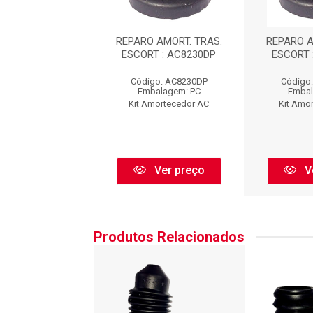
 AMORT. TRAS.
REPARO AMORT. TRAS.
REPARO A
T : AC8230DP
ESCORT : AC8230DP
ESCORT 
go: AC8230DP
Código: AC8230DP
Código
balagem: PC
Embalagem: PC
Embal
Amortecedor AC
Kit Amortecedor AC
Kit Amo
Ver preço
Ver preço
V
Produtos Relacionados