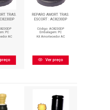
RT. TRAS.
REPARO AMORT. TRAS.
REPARO AMORT
AC8230DP
ESCORT : AC8230DP
ESCORT : AC
C8230DP
Código: AC8230DP
Código: AC8
em: PC
Embalagem: PC
Embalagem:
cedor AC
Kit Amortecedor AC
Kit Amorteced
preço
Ver preço
Ver pr