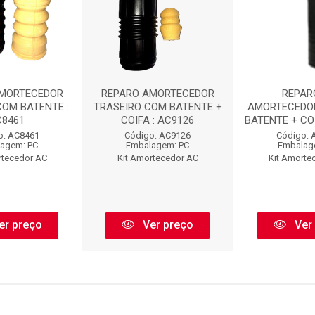
AMORTECEDOR
REPARO AMORTECEDOR
REPAR
COM BATENTE :
TRASEIRO COM BATENTE +
AMORTECEDO
C8461
COIFA : AC9126
BATENTE + COI
o: AC8461
Código: AC9126
Código: 
agem: PC
Embalagem: PC
Embalag
rtecedor AC
Kit Amortecedor AC
Kit Amorte
er preço
Ver preço
Ver