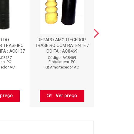
O DO
REPARO AMORTECEDOR
REPARO AMOR
R TRASEIRO
TRASEIRO COM BATENTE /
DIANTEIRO COM 
FA : AC8137
COIFA : AC8469
AC912
AC8137
Código: AC8469
Código: AC
em: PC
Embalagem: PC
Embalagem:
cedor AC
Kit Amortecedor AC
Kit Amorteced
 preço
Ver preço
Ver pr