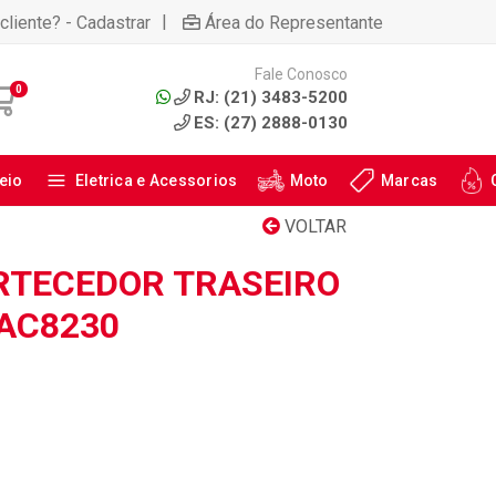
|
cliente? - Cadastrar
Área do Representante
Fale Conosco
0
RJ: (21) 3483-5200
ES: (27) 2888-0130
eio
Eletrica e Acessorios
Moto
Marcas
VOLTAR
RTECEDOR TRASEIRO
 AC8230