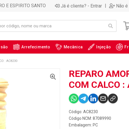
RO E ESPIRITO SANTO
|
Já é cliente? - Entrar
Não é 
ssão
Arrefecimento
Mecânica
Injeção
Fr
O : AC8230
REPARO AMO
COM CALCO :
Código: AC8230
Código NCM: 87089990
Embalagem: PC