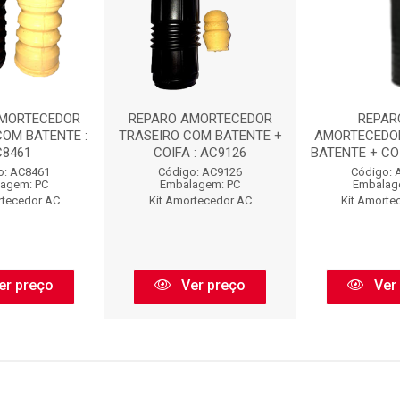
AMORTECEDOR
REPARO AMORTECEDOR
REPAR
COM BATENTE :
TRASEIRO COM BATENTE +
AMORTECEDO
C8461
COIFA : AC9126
BATENTE + COI
o: AC8461
Código: AC9126
Código: 
agem: PC
Embalagem: PC
Embalag
rtecedor AC
Kit Amortecedor AC
Kit Amorte
er preço
Ver preço
Ver