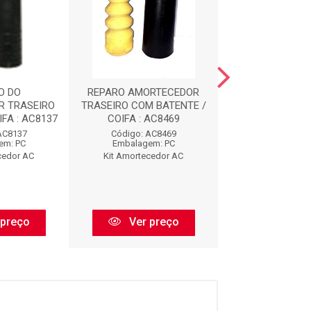
O DO
REPARO AMORTECEDOR
REPARO AMOR
R TRASEIRO
TRASEIRO COM BATENTE /
DIANTEIRO COM 
FA : AC8137
COIFA : AC8469
AC912
AC8137
Código: AC8469
Código: AC
em: PC
Embalagem: PC
Embalagem:
cedor AC
Kit Amortecedor AC
Kit Amorteced
 preço
Ver preço
Ver pr