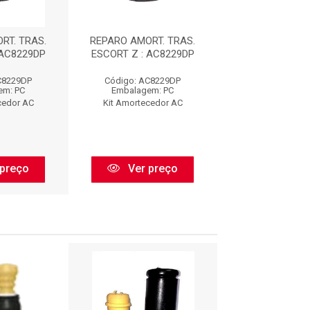
RT. TRAS.
REPARO AMORT. TRAS.
REPARO AMORT
 AC8229DP
ESCORT Z : AC8229DP
ESCORT Z : A
C8229DP
Código: AC8229DP
Código: AC8
em: PC
Embalagem: PC
Embalagem:
cedor AC
Kit Amortecedor AC
Kit Amorteced
preço
Ver preço
Ver pr