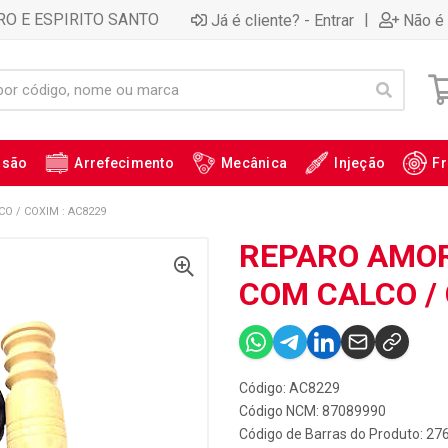
RO E ESPIRITO SANTO
|
Já é cliente? - Entrar
Não é 
ssão
Arrefecimento
Mecânica
Injeção
Fr
 / COXIM : AC8229
REPARO AMO
COM CALCO / 
Código: AC8229
Código NCM: 87089990
Código de Barras do Produto: 27