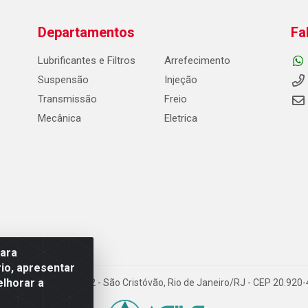
Departamentos
Fa
Lubrificantes e Filtros
Arrefecimento
Suspensão
Injeção
Transmissão
Freio
Mecânica
Eletrica
para
io, apresentar
elhorar a
Carneiro de Campos, 42 - São Cristóvão, Rio de Janeiro/RJ - CEP 20.92