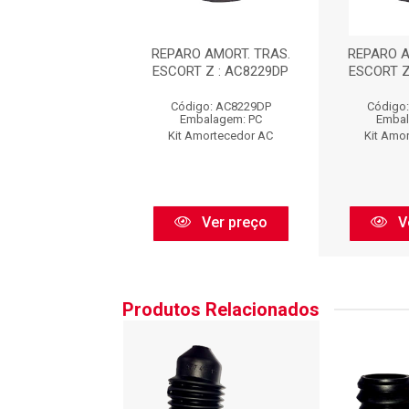
 AMORT. TRAS.
REPARO AMORT. TRAS.
REPARO A
 Z : AC8229DP
ESCORT Z : AC8229DP
ESCORT Z
go: AC8229DP
Código: AC8229DP
Código
balagem: PC
Embalagem: PC
Embal
Amortecedor AC
Kit Amortecedor AC
Kit Amo
Ver preço
Ver preço
V
Produtos Relacionados