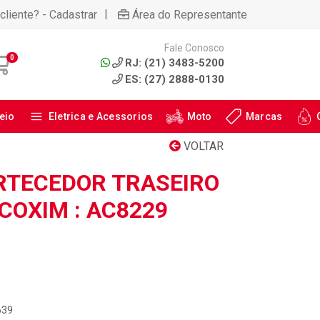
|
cliente? - Cadastrar
Área do Representante
Fale Conosco
0
RJ: (21) 3483-5200
ES: (27) 2888-0130
eio
Eletrica e Acessorios
Moto
Marcas
VOLTAR
RTECEDOR TRASEIRO
COXIM : AC8229
639