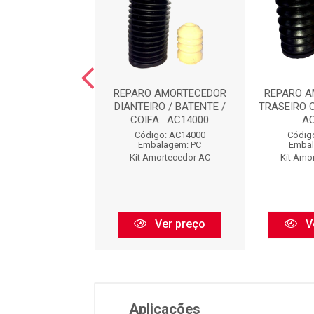
O AMORTECEDOR
REPARO AMORTECEDOR
REPARO 
EIRO : AC8473
DIANTEIRO / BATENTE /
TRASEIRO 
COIFA : AC14000
A
digo: AC8473
Código: AC14000
Códig
balagem: PC
Embalagem: PC
Embal
Amortecedor AC
Kit Amortecedor AC
Kit Amo
Ver preço
Ver preço
V
Aplicações