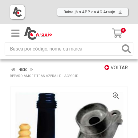
Baixe já o APP da AC Araujo
0
VOLTAR
INÍCIO
REPARO AMORT.TRAS.AZERA LD : AC9904D