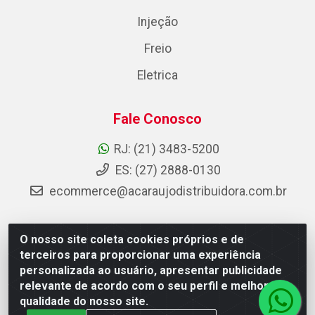
Injeção
Freio
Eletrica
Fale Conosco
RJ: (21) 3483-5200
ES: (27) 2888-0130
ecommerce@acaraujodistribuidora.com.br
O nosso site coleta cookies próprios e de
AC Araujo Distribuidora - Rua Carneiro de Campos, 42 -
terceiros para proporcionar uma experiência
São Cristóvão, Rio de Janeiro/RJ - CEP 20.920-410 -
personalizada ao usuário, apresentar publicidade
CNPJ 08.744.753/0003-85
relevante de acordo com o seu perfil e melhorar a
qualidade do nosso site.