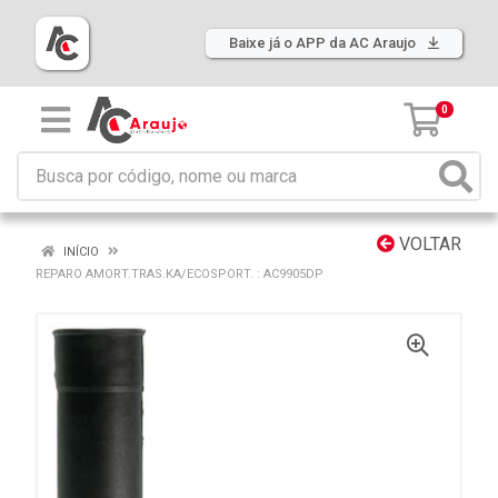
Baixe já o APP da AC Araujo
0
VOLTAR
INÍCIO
REPARO AMORT.TRAS.KA/ECOSPORT. : AC9905DP