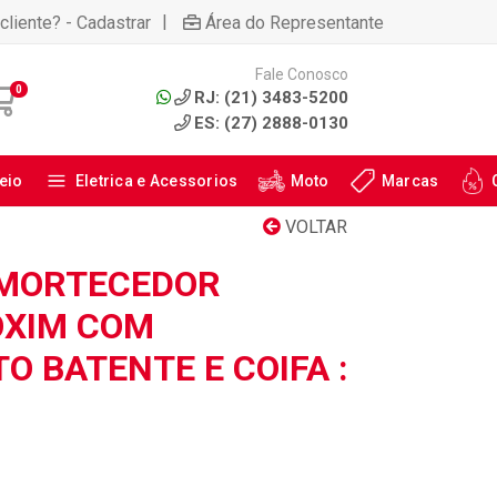
|
cliente? - Cadastrar
Área do Representante
Fale Conosco
0
RJ: (21) 3483-5200
ES: (27) 2888-0130
eio
Eletrica e Acessorios
Moto
Marcas
VOLTAR
AMORTECEDOR
OXIM COM
 BATENTE E COIFA :