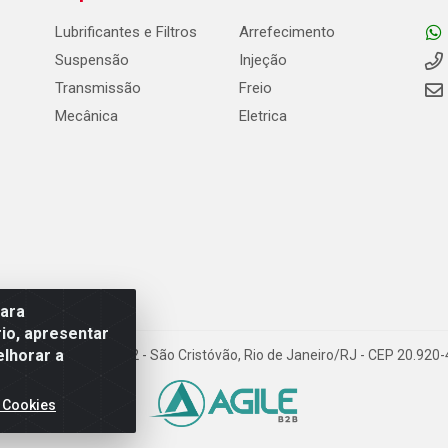
Lubrificantes e Filtros
Arrefecimento
Suspensão
Injeção
Transmissão
Freio
Mecânica
Eletrica
para
io, apresentar
elhorar a
Carneiro de Campos, 42 - São Cristóvão, Rio de Janeiro/RJ - CEP 20.92
 Cookies