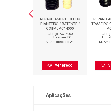
O AMORTECEDOR
REPARO AMORTECEDOR
REPARO 
EIRO : AC8473
DIANTEIRO / BATENTE /
TRASEIRO 
COIFA : AC14000
A
digo: AC8473
Código: AC14000
Códig
balagem: PC
Embalagem: PC
Embal
Amortecedor AC
Kit Amortecedor AC
Kit Amo
Ver preço
Ver preço
V
Aplicações