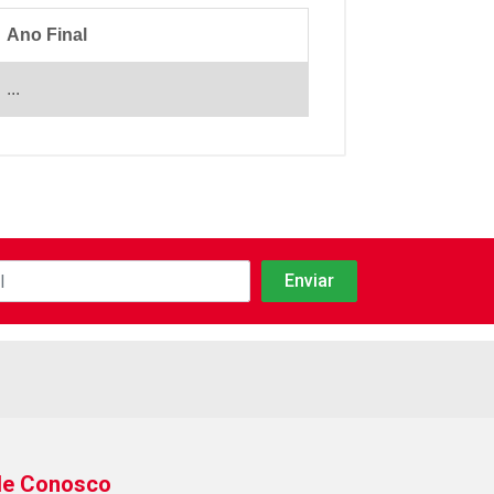
Ano Final
...
le Conosco