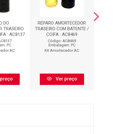
O DO
REPARO AMORTECEDOR
REPARO AMOR
R TRASEIRO
TRASEIRO COM BATENTE /
DIANTEIRO COM 
FA : AC8137
COIFA : AC8469
AC912
AC8137
Código: AC8469
Código: AC
em: PC
Embalagem: PC
Embalagem:
cedor AC
Kit Amortecedor AC
Kit Amorteced
 preço
Ver preço
Ver pr