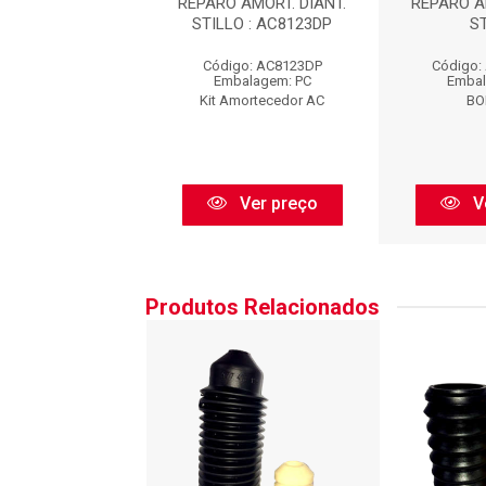
 AMORT. DIANT.
REPARO AMORT. DIANT.
REPARO A
STILLO
STILLO : AC8123DP
S
o: AC8123BFXDP
Código: AC8123DP
Código:
balagem: PC
Embalagem: PC
Embal
BORFLEX
Kit Amortecedor AC
BO
Ver preço
Ver preço
V
Produtos Relacionados