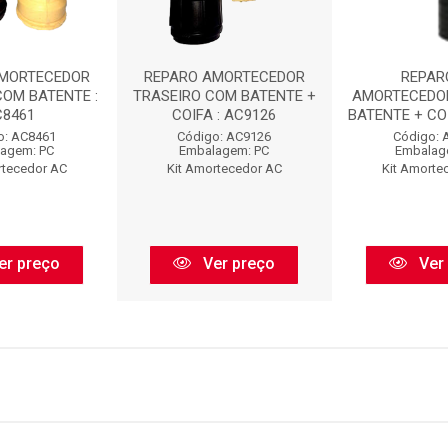
AMORTECEDOR
REPARO AMORTECEDOR
REPAR
COM BATENTE :
TRASEIRO COM BATENTE +
AMORTECEDO
C8461
COIFA : AC9126
BATENTE + COI
o: AC8461
Código: AC9126
Código: 
agem: PC
Embalagem: PC
Embalag
rtecedor AC
Kit Amortecedor AC
Kit Amorte
er preço
Ver preço
Ver