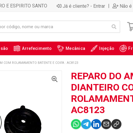
RO E ESPIRITO SANTO
|
Já é cliente? - Entrar
Não é 
ssão
Arrefecimento
Mecânica
Injeção
Fr
M COM ROLAMAMENTO BATENTE E COIFA : AC8123
REPARO DO 
DIANTEIRO C
ROLAMAMENTO
AC8123