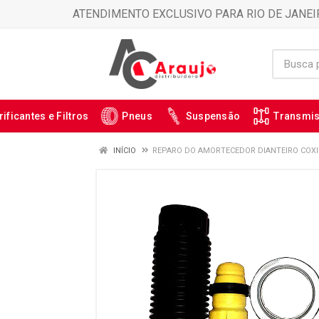
ATENDIMENTO EXCLUSIVO PARA RIO DE JANEI
rificantes e Filtros
Pneus
Suspensão
Transmi
INÍCIO
REPARO DO AMORTECEDOR DIANTEIRO COXI