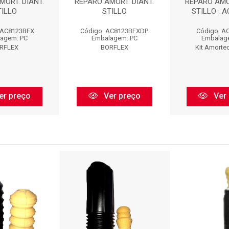
MORT. DIANT.
REPARO AMORT. DIANT.
REPARO AMOR
TILLO
STILLO
STILLO : 
 AC8123BFX
Código: AC8123BFXDP
Código: A
agem: PC
Embalagem: PC
Embalag
RFLEX
BORFLEX
Kit Amorte
er preço
Ver preço
Ver 