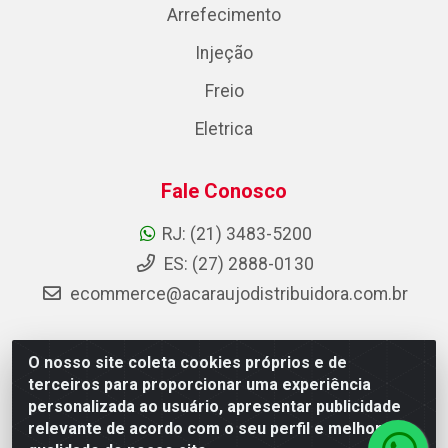
Arrefecimento
Injeção
Freio
Eletrica
Fale Conosco
RJ: (21) 3483-5200
ES: (27) 2888-0130
ecommerce@acaraujodistribuidora.com.br
O nosso site coleta cookies próprios e de
AC Araujo Distribuidora - Rua Carneiro de Campos, 42 -
terceiros para proporcionar uma experiência
São Cristóvão, Rio de Janeiro/RJ - CEP 20.920-410 -
personalizada ao usuário, apresentar publicidade
CNPJ 08.744.753/0003-85
relevante de acordo com o seu perfil e melhorar a