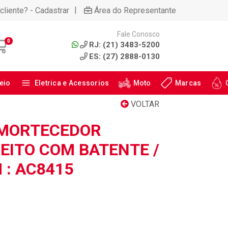
|
cliente? - Cadastrar
Área do Representante
Fale Conosco
0
RJ: (21) 3483-5200
ES: (27) 2888-0130
eio
Eletrica e Acessorios
Moto
Marcas
VOLTAR
AMORTECEDOR
EITO COM BATENTE /
 : AC8415