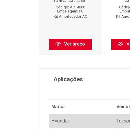
COIFA : AC14000
A
digo: AC8473
Código: AC14000
Códig
balagem: PC
Embalagem: PC
Embal
Amortecedor AC
Kit Amortecedor AC
Kit Amo
Ver preço
Ver preço
V
Aplicações
Marca
Veicu
Hyundai
Tucso