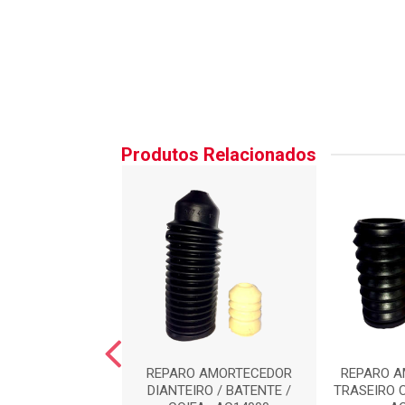
Produtos Relacionados
O AMORTECEDOR
REPARO AMORTECEDOR
REPARO 
EIRO : AC8473
DIANTEIRO / BATENTE /
TRASEIRO 