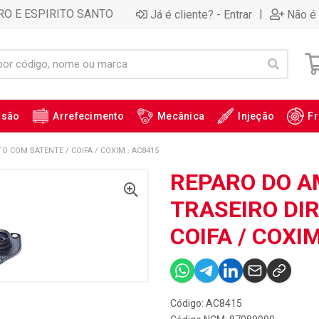
RO E ESPIRITO SANTO
|
Já é cliente? - Entrar
Não é 
ssão
Arrefecimento
Mecânica
Injeção
Fr
 COM BATENTE / COIFA / COXIM : AC8415
REPARO DO 
TRASEIRO DIR
COIFA / COXIM
Código: AC8415