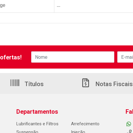
age
...
ofertas!
Títulos
Notas Fiscais
Departamentos
Fa
Lubrificantes e Filtros
Arrefecimento
Suspensão
Injeção