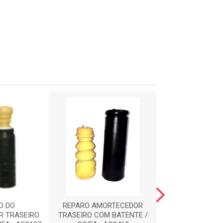
O DO
REPARO AMORTECEDOR
REPARO AMOR
R TRASEIRO
TRASEIRO COM BATENTE /
DIANTEIRO COM 