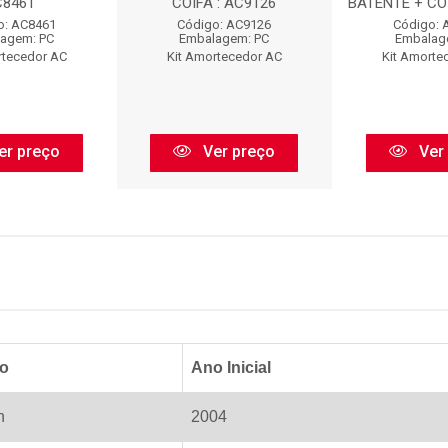
C8461
COIFA : AC9126
BATENTE + COI
o: AC8461
Código: AC9126
Código: 
agem: PC
Embalagem: PC
Embalag
rtecedor AC
Kit Amortecedor AC
Kit Amorte
er preço
Ver preço
Ver
lo
Ano Inicial
n
2004