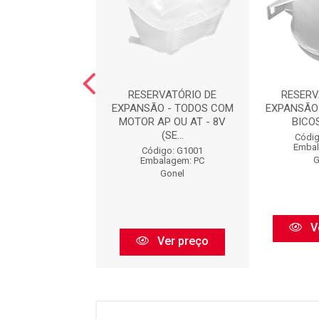
RVATÓRIO DE
RESERVATÓRIO DE
RESERV
O - 2 BICOS - 8V
EXPANSÃO - TODOS COM
EXPANSÃO -
URO PARA SEN...
MOTOR AP OU AT - 8V
BICOS
(SE...
digo: G1215
Códig
balagem: PC
Embal
Código: G1001
Gonel
G
Embalagem: PC
Gonel
Ver preço
V
Ver preço