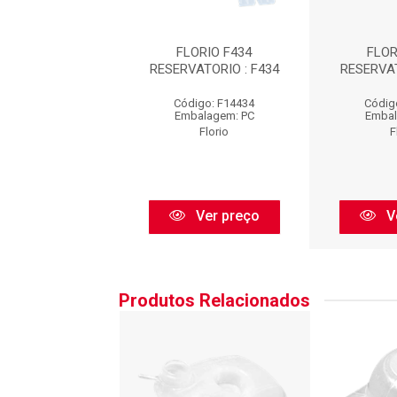
ORIO F434
FLORIO F434
FLOR
ATORIO : F434
RESERVATORIO : F434
RESERVAT
digo: F14434
Código: F14434
Códig
balagem: PC
Embalagem: PC
Embal
Florio
Florio
F
Ver preço
Ver preço
V
Produtos Relacionados