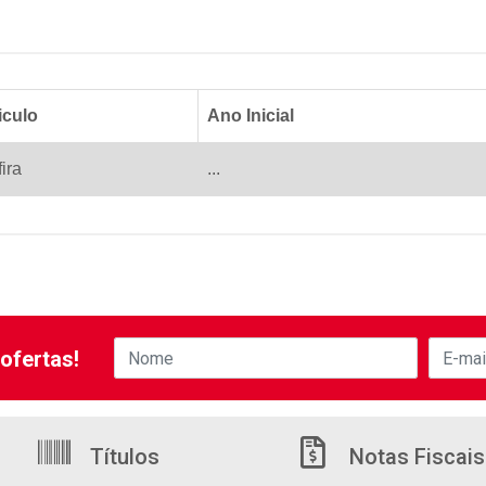
iculo
Ano Inicial
ira
...
ofertas!
Títulos
Notas Fiscais