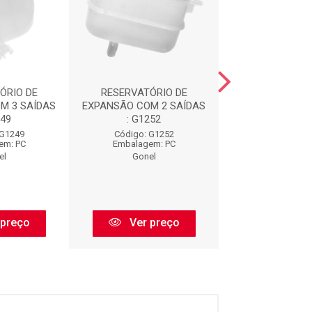
ÓRIO DE
RESERVATÓRIO DE
RESERVATÓR
M 3 SAÍDAS
EXPANSÃO COM 2 SAÍDAS
EXPANSÃO COM 
249
: G1252
: G1253
 G1249
Código: G1252
Código: G1
em: PC
Embalagem: PC
Embalagem:
el
Gonel
Gonel
 preço
Ver preço
Ver pr