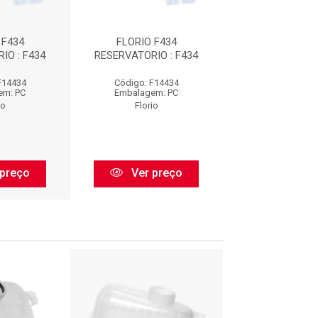
 F434
FLORIO F434
FLORIO F
IO : F434
RESERVATORIO : F434
RESERVATORIO
F14434
Código: F14434
Código: F14
em: PC
Embalagem: PC
Embalagem:
io
Florio
Florio
preço
Ver preço
Ver pr