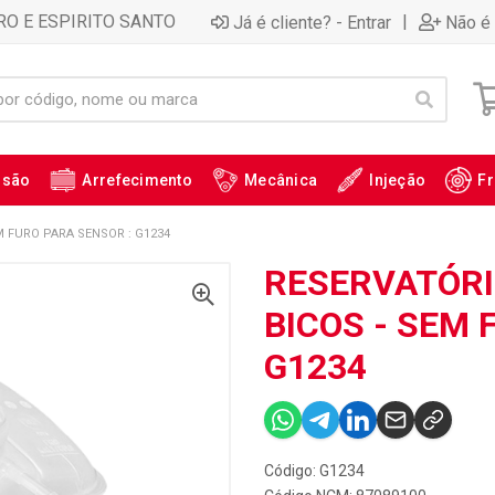
RO E ESPIRITO SANTO
|
Já é cliente? - Entrar
Não é 
ssão
Arrefecimento
Mecânica
Injeção
Fr
M FURO PARA SENSOR : G1234
RESERVATÓRI
BICOS - SEM 
G1234
Código: G1234