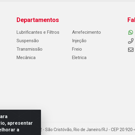
Departamentos
Fa
Lubrificantes e Filtros
Arrefecimento
Suspensão
Injeção
Transmissão
Freio
Mecânica
Eletrica
para
io, apresentar
elhorar a
Carneiro de Campos, 42 - São Cristóvão, Rio de Janeiro/RJ - CEP 20.92