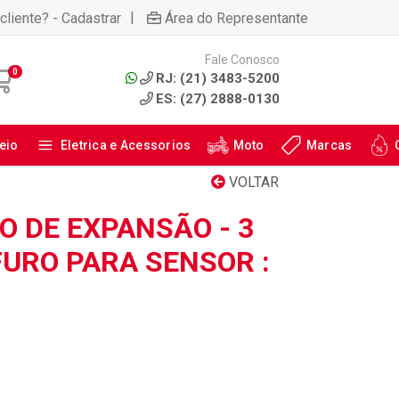
|
cliente? - Cadastrar
Área do Representante
Fale Conosco
0
RJ: (21) 3483-5200
ES: (27) 2888-0130
eio
Eletrica e Acessorios
Moto
Marcas
VOLTAR
O DE EXPANSÃO - 3
FURO PARA SENSOR :