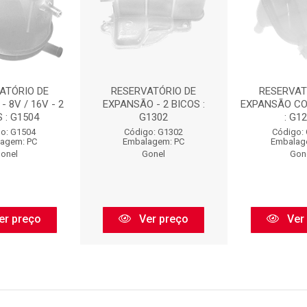
ATÓRIO DE
RESERVATÓRIO DE
RESERVAT
 8V / 16V - 2
EXPANSÃO - 2 BICOS :
EXPANSÃO CO
 : G1504
G1302
: G1
o: G1504
Código: G1302
Código:
agem: PC
Embalagem: PC
Embalag
onel
Gonel
Gon
er preço
Ver preço
Ver