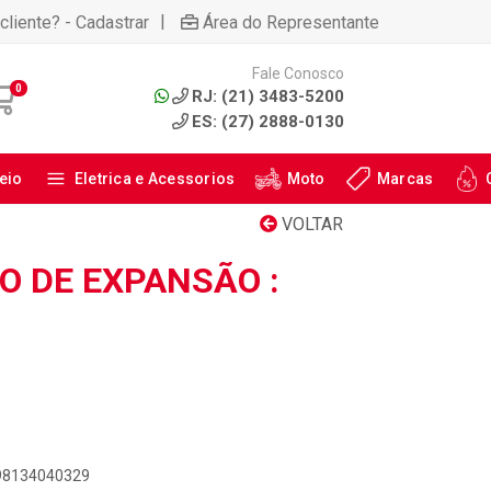
|
cliente? - Cadastrar
Área do Representante
Fale Conosco
0
RJ: (21) 3483-5200
ES: (27) 2888-0130
eio
Eletrica e Acessorios
Moto
Marcas
VOLTAR
O DE EXPANSÃO :
898134040329