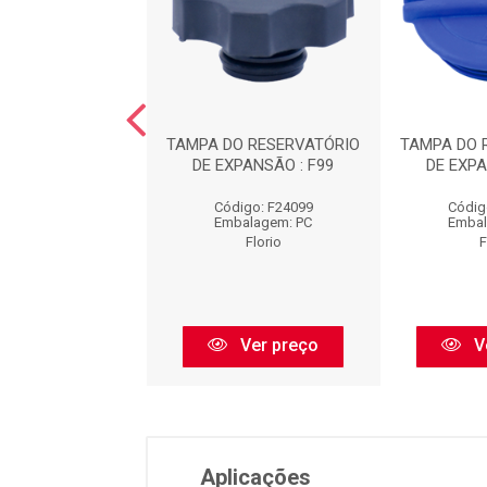
O RESERVATÓRIO
TAMPA DO RESERVATÓRIO
TAMPA DO 
XPANSÃO : F30
DE EXPANSÃO : F99
DE EXPA
digo: F21030
Código: F24099
Códig
balagem: PC
Embalagem: PC
Embal
Florio
Florio
F
Ver preço
Ver preço
V
Aplicações