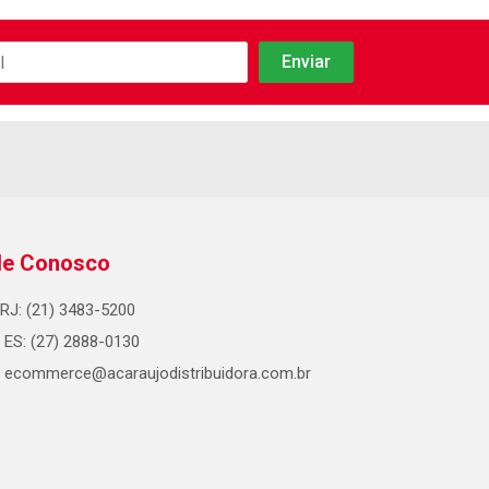
le Conosco
RJ: (21) 3483-5200
ES: (27) 2888-0130
ecommerce@acaraujodistribuidora.com.br