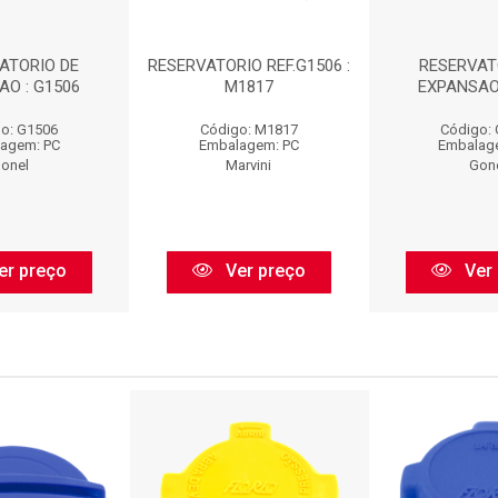
ATORIO DE
RESERVATORIO REF.G1506 :
RESERVAT
AO : G1506
M1817
EXPANSAO 
o: G1506
Código: M1817
Código:
agem: PC
Embalagem: PC
Embalag
onel
Marvini
Gon
er preço
Ver preço
Ver 