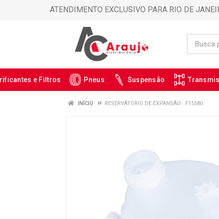
ATENDIMENTO EXCLUSIVO PARA RIO DE JANEI
rificantes e Filtros
Pneus
Suspensão
Transmi
INÍCIO
RESERVÁTORIO DE EXPANSÃO : F15580