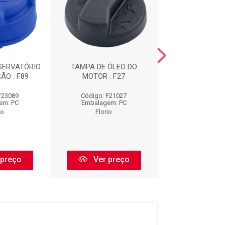
SERVATÓRIO
TAMPA DE ÓLEO DO
TAMPA DO RESE
ÃO : F89
MOTOR : F27
DE EXPANSÃO
F23089
Código: F21027
Código: F2
em: PC
Embalagem: PC
Embalagem:
io
Florio
Florio
 preço
Ver preço
Ver pr