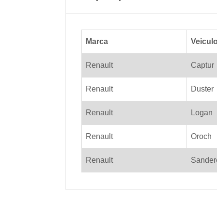
Marca
Veicul
Renault
Captur
Renault
Duster
Renault
Logan
Renault
Oroch
Renault
Sander