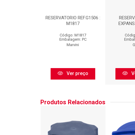
RVATORIO DE
RESERVATORIO REF.G1506 :
RESERV
NSAO : G1506
M1817
EXPANS
digo: G1506
Código: M1817
Códig
balagem: PC
Embalagem: PC
Embal
Gonel
Marvini
G
Ver preço
Ver preço
V
Produtos Relacionados