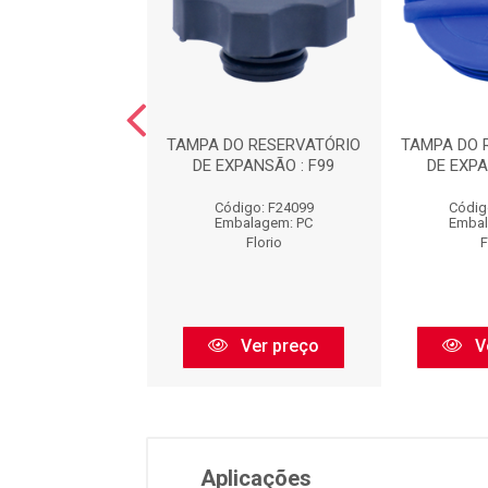
O RESERVATÓRIO
TAMPA DO RESERVATÓRIO
TAMPA DO 
XPANSÃO : F30
DE EXPANSÃO : F99
DE EXPA
digo: F21030
Código: F24099
Códig
balagem: PC
Embalagem: PC
Embal
Florio
Florio
F
Ver preço
Ver preço
V
Aplicações