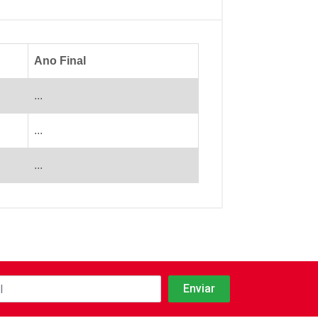
Ano Final
...
...
...