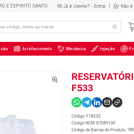
RO E ESPIRITO SANTO
|
Já é cliente? - Entrar
Não é 
ssão
Arrefecimento
Mecânica
Injeção
Fr
RESERVATÓRI
F533
Código: F18533
Código NCM: 87089100
Código de Barras do Produto: 7