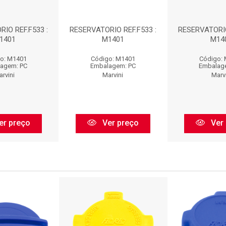
IO REF.F533 :
RESERVATORIO REF.F533 :
RESERVATORIO
1401
M1401
M14
o: M1401
Código: M1401
Código:
agem: PC
Embalagem: PC
Embalag
rvini
Marvini
Marvi
er preço
Ver preço
Ver 