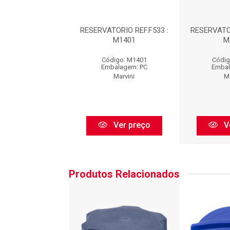
TORIO REF.F533 :
RESERVATORIO REF.F533 :
RESERVATOR
M1401
M1401
M
digo: M1401
Código: M1401
Códig
balagem: PC
Embalagem: PC
Embal
Marvini
Marvini
Ma
Ver preço
Ver preço
V
Produtos Relacionados