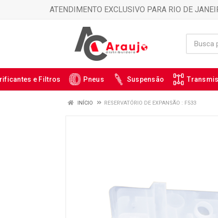
ATENDIMENTO EXCLUSIVO PARA RIO DE JANEI
rificantes e Filtros
Pneus
Suspensão
Transmi
INÍCIO
RESERVATÓRIO DE EXPANSÃO : F533