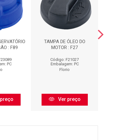
SERVATÓRIO
TAMPA DE ÓLEO DO
TAMPA DO RESE
ÃO : F89
MOTOR : F27
DE EXPANSÃO
F23089
Código: F21027
Código: F2
em: PC
Embalagem: PC
Embalagem:
io
Florio
Florio
 preço
Ver preço
Ver pr