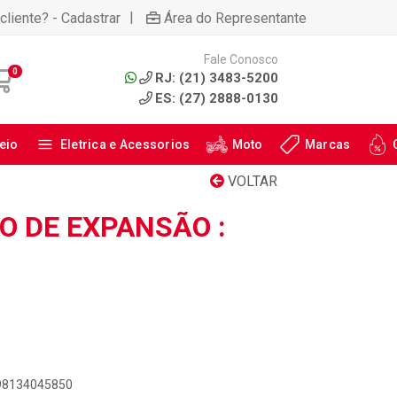
|
cliente? - Cadastrar
Área do Representante
Fale Conosco
0
RJ: (21) 3483-5200
ES: (27) 2888-0130
eio
Eletrica e Acessorios
Moto
Marcas
VOLTAR
O DE EXPANSÃO :
898134045850