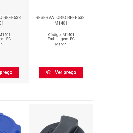
 REF.F533 :
RESERVATORIO REF.F533 :
RESERVATORIO RE
01
M1401
M1401
 M1401
Código: M1401
Código: M1
em: PC
Embalagem: PC
Embalagem:
ni
Marvini
Marvini
preço
Ver preço
Ver pr