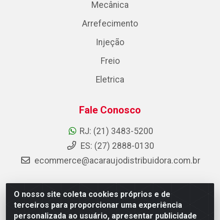
Mecânica
Arrefecimento
Injeção
Freio
Eletrica
Fale Conosco
RJ: (21) 3483-5200
ES: (27) 2888-0130
ecommerce@acaraujodistribuidora.com.br
O nosso site coleta cookies próprios e de
AC Araujo Distribuidora - Rua Carneiro de Campos, 42 -
terceiros para proporcionar uma experiência
São Cristóvão, Rio de Janeiro/RJ - CEP 20.920-410 -
personalizada ao usuário, apresentar publicidade