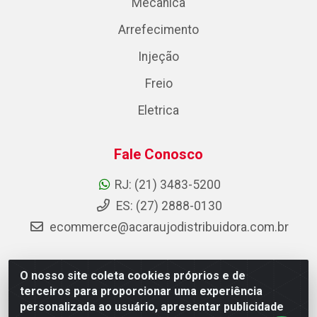
Mecânica
Arrefecimento
Injeção
Freio
Eletrica
Fale Conosco
RJ: (21) 3483-5200
ES: (27) 2888-0130
ecommerce@acaraujodistribuidora.com.br
O nosso site coleta cookies próprios e de
AC Araujo Distribuidora - Rua Carneiro de Campos, 42 -
terceiros para proporcionar uma experiência
São Cristóvão, Rio de Janeiro/RJ - CEP 20.920-410 -
personalizada ao usuário, apresentar publicidade
CNPJ 08.744.753/0003-85