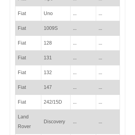
Fiat
Uno
...
...
Fiat
1009S
...
...
Fiat
128
...
...
Fiat
131
...
...
Fiat
132
...
...
Fiat
147
...
...
Fiat
242/15D
...
...
Land
Discovery
...
...
Rover