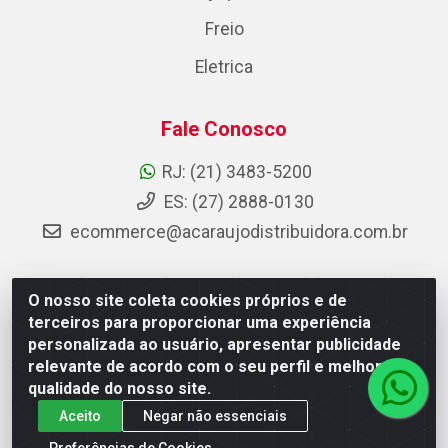
Freio
Eletrica
Fale Conosco
RJ: (21) 3483-5200
ES: (27) 2888-0130
ecommerce@acaraujodistribuidora.com.br
O nosso site coleta cookies próprios e de
AC Araujo Distribuidora - Rua Carneiro de Campos, 42 -
terceiros para proporcionar uma experiência
São Cristóvão, Rio de Janeiro/RJ - CEP 20.920-410 -
personalizada ao usuário, apresentar publicidade
CNPJ 08.744.753/0003-85
relevante de acordo com o seu perfil e melhorar a
qualidade do nosso site.
Aceito
Negar não essenciais
Preferências de Cookies