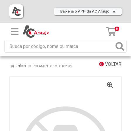
Baixe já o APP da AC Araujo
0
VOLTAR
INÍCIO
ROLAMENTO : VTO102949