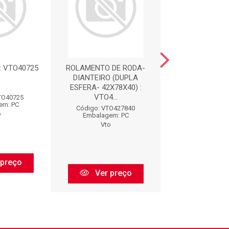
 VTO40725
ROLAMENTO DE RODA-
ROLAMENTO : V
DIANTEIRO (DUPLA
ESFERA- 42X78X40) :
VTO4...
TO40725
Código: VTO5
em: PC
Embalagem:
Código: VTO427840
o
Vto
Embalagem: PC
Vto
 preço
Ver pr
Ver preço