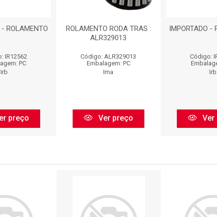
 - ROLAMENTO
ROLAMENTO RODA TRAS :
IMPORTADO -
ALR329013
: IR12562
Código: ALR329013
Código: 
agem: PC
Embalagem: PC
Embalag
Irb
Ima
Irb
er preço
Ver preço
Ver 