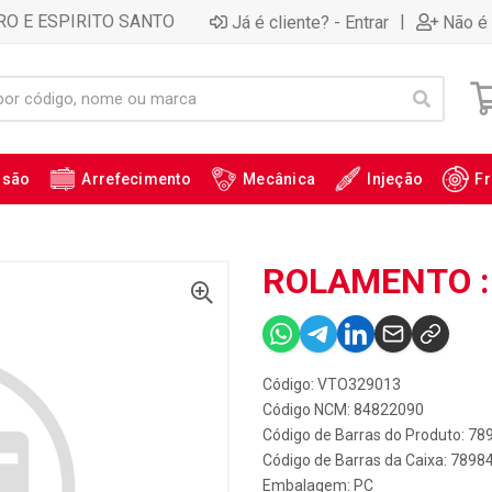
RO E ESPIRITO SANTO
|
Já é cliente? - Entrar
Não é 
ssão
Arrefecimento
Mecânica
Injeção
Fr
ROLAMENTO :
Código: VTO329013
Código NCM: 84822090
Código de Barras do Produto: 7
Código de Barras da Caixa: 789
Embalagem: PC