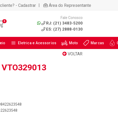
|
cliente? - Cadastrar
Área do Representante
Fale Conosco
0
RJ: (21) 3483-5200
ES: (27) 2888-0130
eio
Eletrica e Acessorios
Moto
Marcas
VOLTAR
 VTO329013
898422623548
8422623548