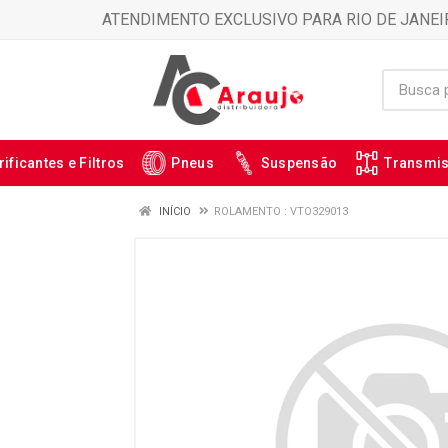
ATENDIMENTO EXCLUSIVO PARA RIO DE JANEI
rificantes e Filtros
Pneus
Suspensão
Transmi
INÍCIO
ROLAMENTO : VTO329013