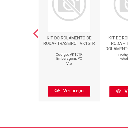
TO : VTOVK1432
KIT DO ROLAMENTO DE
KIT DE R
RODA- TRASEIRO : VK15TR
RODA - 
ROLAMENTO 
go: VTOVK1432
Código: VK15TR
Códig
balagem: PC
Embalagem: PC
Embal
Vto
Vto
Ver preço
Ver preço
V