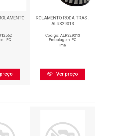
 ROLAMENTO
ROLAMENTO RODA TRAS :
IMPORTADO - R
ALR329013
IR12562
Código: ALR329013
Código: IR1
em: PC
Embalagem: PC
Embalagem:
Ima
Irb
preço
Ver preço
Ver pr