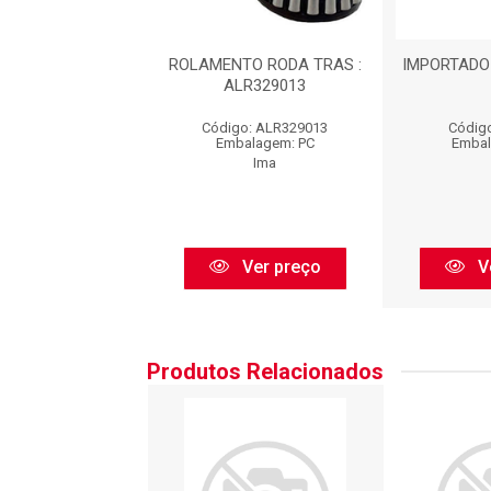
DO - ROLAMENTO
ROLAMENTO RODA TRAS :
IMPORTADO
ALR329013
igo: IR12562
Código: ALR329013
Código
balagem: PC
Embalagem: PC
Embal
Irb
Ima
Ver preço
Ver preço
V
Produtos Relacionados