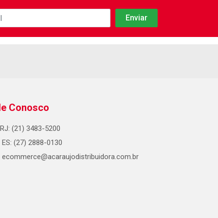
le Conosco
RJ: (21) 3483-5200
ES: (27) 2888-0130
ecommerce@acaraujodistribuidora.com.br