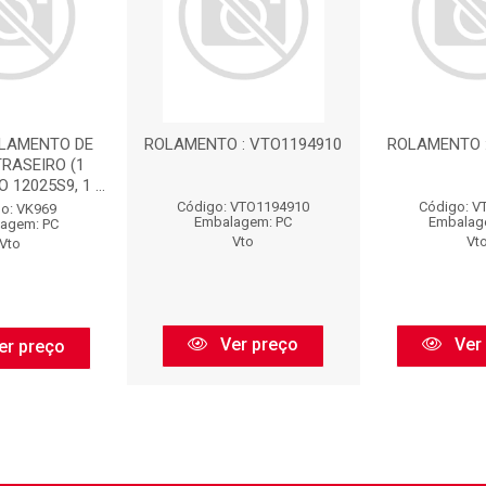
OLAMENTO DE
ROLAMENTO : VTO1194910
ROLAMENTO :
TRASEIRO (1
12025S9, 1 ...
Código: VTO1194910
Código: V
o: VK969
Embalagem: PC
Embalag
agem: PC
Vto
Vt
Vto
Ver preço
Ver
er preço