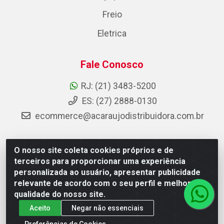
Freio
Eletrica
Fale Conosco
RJ: (21) 3483-5200
ES: (27) 2888-0130
ecommerce@acaraujodistribuidora.com.br
O nosso site coleta cookies próprios e de
AC Araujo Distribuidora - Rua Carneiro de Campos, 42 -
terceiros para proporcionar uma experiência
São Cristóvão, Rio de Janeiro/RJ - CEP 20.920-410 -
personalizada ao usuário, apresentar publicidade
CNPJ 08.744.753/0003-85
relevante de acordo com o seu perfil e melhorar a
qualidade do nosso site.
Aceito
Negar não essenciais
Preferências de Cookies