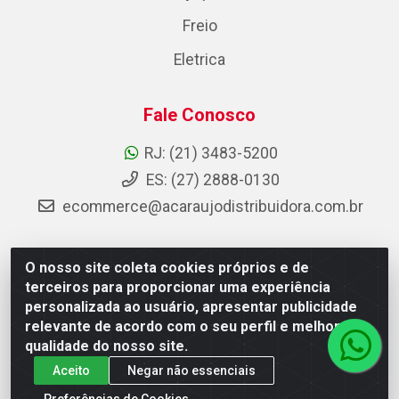
Freio
Eletrica
Fale Conosco
RJ: (21) 3483-5200
ES: (27) 2888-0130
ecommerce@acaraujodistribuidora.com.br
O nosso site coleta cookies próprios e de
AC Araujo Distribuidora - Rua Carneiro de Campos, 42 -
terceiros para proporcionar uma experiência
São Cristóvão, Rio de Janeiro/RJ - CEP 20.920-410 -
personalizada ao usuário, apresentar publicidade
CNPJ 08.744.753/0003-85
relevante de acordo com o seu perfil e melhorar a
qualidade do nosso site.
Aceito
Negar não essenciais
Preferências de Cookies