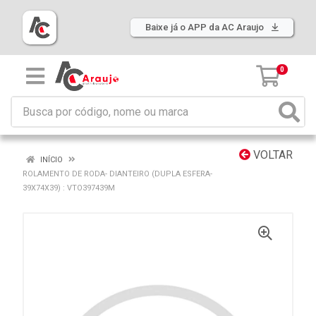
Baixe já o APP da AC Araujo
0
VOLTAR
INÍCIO
ROLAMENTO DE RODA- DIANTEIRO (DUPLA ESFERA-
39X74X39) : VTO397439M