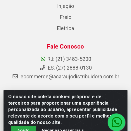
Injeção
Freio
Eletrica
Fale Conosco
RJ: (21) 3483-5200
ES: (27) 2888-0130
ecommerce@acaraujodistribuidora.com.br
O nosso site coleta cookies próprios e de
AC Araujo Distribuidora - Rua Carneiro de Campos, 42 -
terceiros para proporcionar uma experiência
São Cristóvão, Rio de Janeiro/RJ - CEP 20.920-410 -
personalizada ao usuário, apresentar publicidade
CNPJ 08.744.753/0003-85
relevante de acordo com o seu perfil e melhorar a
qualidade do nosso site.
Aceito
Negar não essenciais