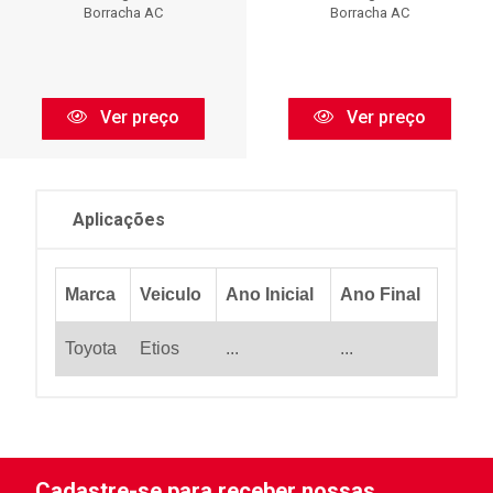
Borracha AC
Borracha AC
Ver preço
Ver preço
Aplicações
Marca
Veiculo
Ano Inicial
Ano Final
Toyota
Etios
...
...
Cadastre-se para receber nossas