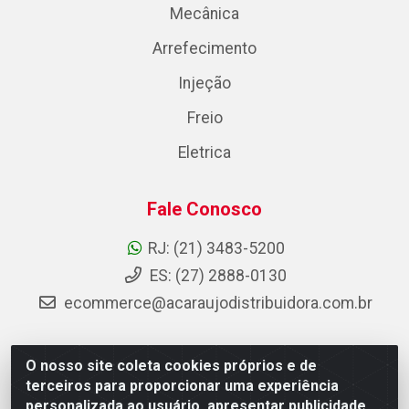
Mecânica
Arrefecimento
Injeção
Freio
Eletrica
Fale Conosco
RJ: (21) 3483-5200
ES: (27) 2888-0130
ecommerce@acaraujodistribuidora.com.br
O nosso site coleta cookies próprios e de
AC Araujo Distribuidora - Rua Carneiro de Campos, 42 -
terceiros para proporcionar uma experiência
São Cristóvão, Rio de Janeiro/RJ - CEP 20.920-410 -
personalizada ao usuário, apresentar publicidade