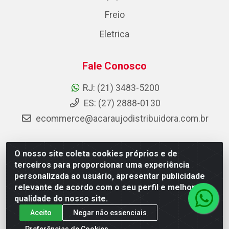
Freio
Eletrica
Fale Conosco
RJ: (21) 3483-5200
ES: (27) 2888-0130
ecommerce@acaraujodistribuidora.com.br
O nosso site coleta cookies próprios e de
AC Araujo Distribuidora - Rua Carneiro de Campos, 42 -
terceiros para proporcionar uma experiência
São Cristóvão, Rio de Janeiro/RJ - CEP 20.920-410 -
personalizada ao usuário, apresentar publicidade
CNPJ 08.744.753/0003-85
relevante de acordo com o seu perfil e melhorar a
qualidade do nosso site.
Aceito
Negar não essenciais
Preferências de Cookies