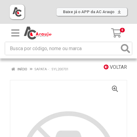
Baixe já o APP da AC Araujo
0
VOLTAR
INÍCIO
SAPATA - : SYL200701