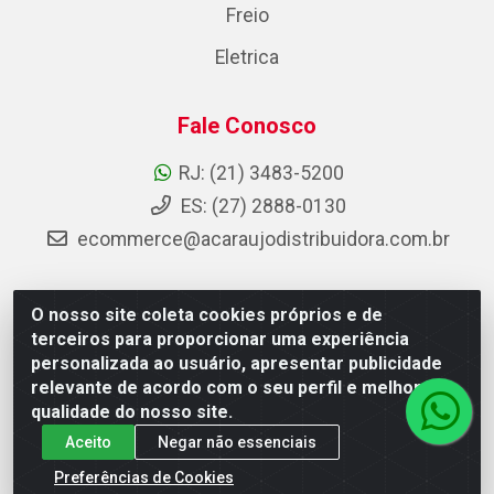
Freio
Eletrica
Fale Conosco
RJ: (21) 3483-5200
ES: (27) 2888-0130
ecommerce@acaraujodistribuidora.com.br
O nosso site coleta cookies próprios e de
AC Araujo Distribuidora - Rua Carneiro de Campos, 42 -
terceiros para proporcionar uma experiência
São Cristóvão, Rio de Janeiro/RJ - CEP 20.920-410 -
personalizada ao usuário, apresentar publicidade
CNPJ 08.744.753/0003-85
relevante de acordo com o seu perfil e melhorar a
qualidade do nosso site.
Aceito
Negar não essenciais
Preferências de Cookies