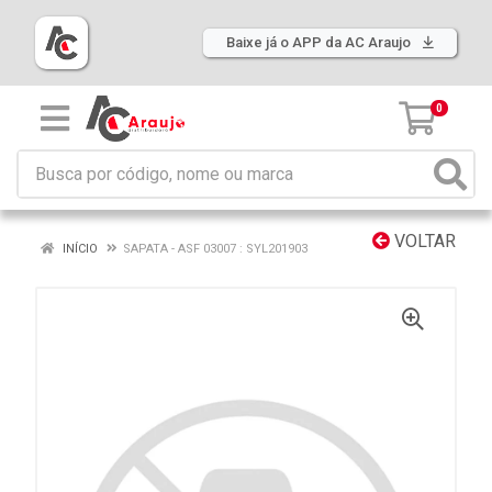
Baixe já o APP da AC Araujo
0
VOLTAR
INÍCIO
SAPATA - ASF 03007 : SYL201903