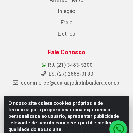
Arrefecimento
Injeção
Freio
Eletrica
Fale Conosco
RJ: (21) 3483-5200
ES: (27) 2888-0130
ecommerce@acaraujodistribuidora.com.br
O nosso site coleta cookies próprios e de
AC Araujo Distribuidora - Rua Carneiro de Campos, 42 -
terceiros para proporcionar uma experiência
São Cristóvão, Rio de Janeiro/RJ - CEP 20.920-410 -
personalizada ao usuário, apresentar publicidade
CNPJ 08.744.753/0003-85
relevante de acordo com o seu perfil e melhorar a
qualidade do nosso site.