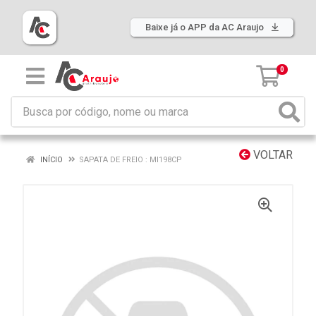
Baixe já o APP da AC Araujo
0
VOLTAR
INÍCIO
SAPATA DE FREIO : MI198CP