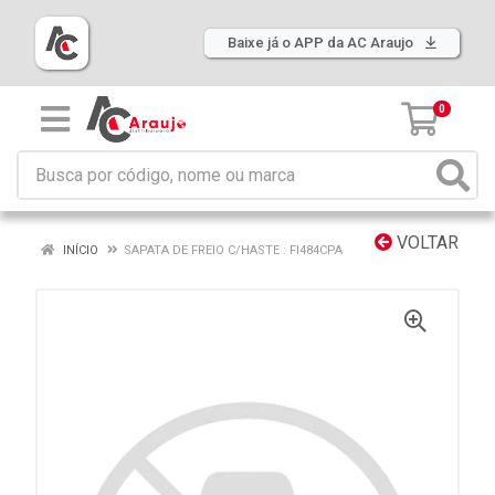
Baixe já o APP da AC Araujo
0
VOLTAR
INÍCIO
SAPATA DE FREIO C/HASTE : FI484CPA