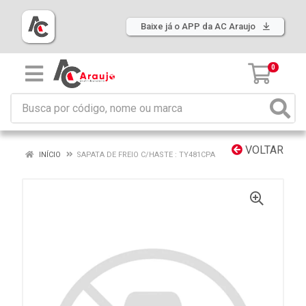
Baixe já o APP da AC Araujo
0
VOLTAR
INÍCIO
SAPATA DE FREIO C/HASTE : TY481CPA