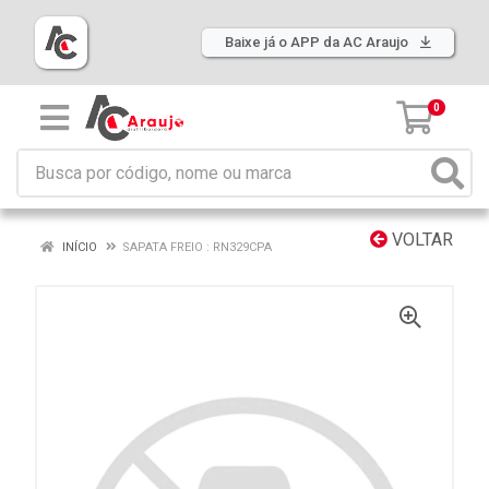
Baixe já o APP da AC Araujo
0
VOLTAR
INÍCIO
SAPATA FREIO : RN329CPA