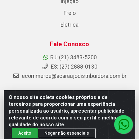
Injeção
Freio
Eletrica
Fale Conosco
RJ: (21) 3483-5200
ES: (27) 2888-0130
ecommerce@acaraujodistribuidora.com.br
O nosso site coleta cookies próprios e de
AC Araujo Distribuidora - Rua Carneiro de Campos, 42 -
terceiros para proporcionar uma experiência
São Cristóvão, Rio de Janeiro/RJ - CEP 20.920-410 -
personalizada ao usuário, apresentar publicidade
CNPJ 08.744.753/0003-85
relevante de acordo com o seu perfil e melhorar a
qualidade do nosso site.
Aceito
Negar não essenciais