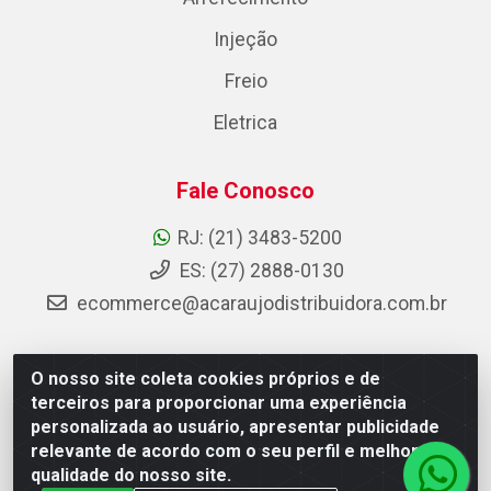
Injeção
Freio
Eletrica
Fale Conosco
RJ: (21) 3483-5200
ES: (27) 2888-0130
ecommerce@acaraujodistribuidora.com.br
O nosso site coleta cookies próprios e de
AC Araujo Distribuidora - Rua Carneiro de Campos, 42 -
terceiros para proporcionar uma experiência
São Cristóvão, Rio de Janeiro/RJ - CEP 20.920-410 -
personalizada ao usuário, apresentar publicidade
CNPJ 08.744.753/0003-85
relevante de acordo com o seu perfil e melhorar a
qualidade do nosso site.