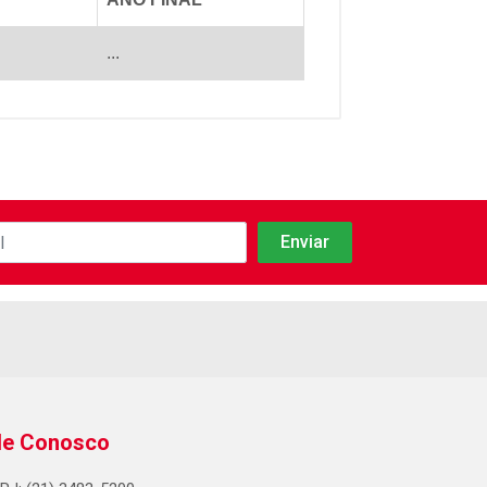
...
le Conosco