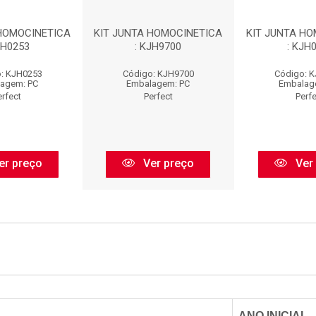
 HOMOCINETICA
KIT JUNTA HOMOCINETICA
KIT JUNTA HO
JH0253
: KJH9700
: KJH
: KJH0253
Código: KJH9700
Código: 
agem: PC
Embalagem: PC
Embalag
erfect
Perfect
Perf
er preço
Ver preço
Ver
ANO INICIAL