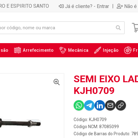
RO E ESPIRITO SANTO
|
Já é cliente? - Entrar
Não é 
ssão
Arrefecimento
Mecânica
Injeção
Fr
SEMI EIXO LAD
KJH0709
Código: KJH0709
Código NCM: 87085099
Código de Barras do Produto: 7