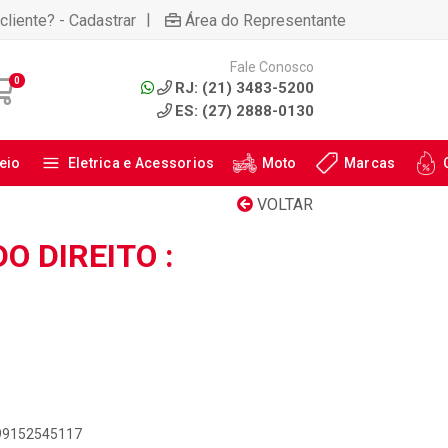
|
cliente? - Cadastrar
Área do Representante
Fale Conosco
0
RJ: (21) 3483-5200
ES: (27) 2888-0130
eio
Eletrica e Acessorios
Moto
Marcas
VOLTAR
O DIREITO :
899152545117