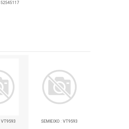
9152545117
: VT9593
SEMIEIXO : VT9593
SEMIEIXO : V