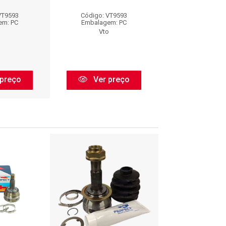
VT9593
Código: VT9593
Código: VT9
em: PC
Embalagem: PC
Embalagem:
o
Vto
Vto
preço
Ver preço
Ver pr