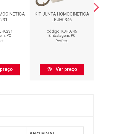
MOCINETICA
KIT JUNTA HOMOCINETICA
KIT JUNTA HOMO
0231
: KJH0346
: KJH024
KJH0231
Código: KJH0346
Código: KJH
em: PC
Embalagem: PC
Embalagem:
ect
Perfect
Perfect
 preço
Ver preço
Ver pr
ANO FINAL