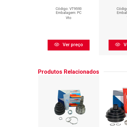
digo: VT9593
Código: VT9593
Códig
balagem: PC
Embalagem: PC
Embal
Vto
Vto
Ver preço
Ver preço
V
Produtos Relacionados