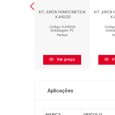
TA HOMOCINETICA
KIT JUNTA HOMOCINETICA
KIT JUNTA
: KJH0123
: KJH0220
: K
igo: KJH0123
Código: KJH0220
Código
balagem: PC
Embalagem: PC
Embal
Perfect
Perfect
P
Ver preço
Ver preço
V
Aplicações
MARCA
VEICULO