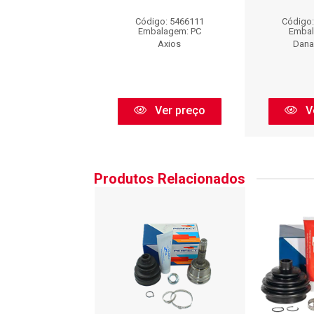
SEC01402
Código: 5466111
Código
go: SEC01402
Embalagem: PC
Embal
balagem: PC
Axios
Dana
Cofap
Ver preço
V
Ver preço
Produtos Relacionados