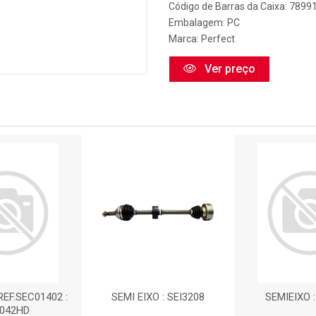
Código de Barras da Caixa: 789
Embalagem: PC
Marca:
Perfect
Ver preço
REF.SEC01402 :
SEMI EIXO : SEI3208
SEMIEIXO 
2042HD