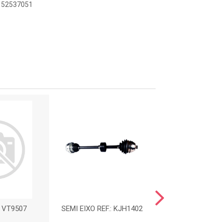
9152537051
: VT9507
SEMI EIXO REF.: KJH1402
JUNTA HOMOCIN
SEMI-EIXO DIR