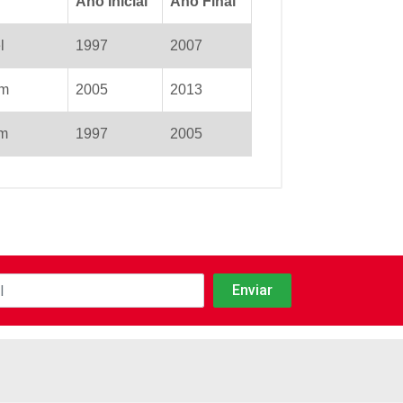
Ano Inicial
Ano Final
l
1997
2007
sm
2005
2013
sm
1997
2005