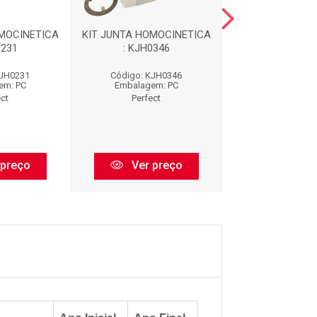
MOCINETICA
KIT JUNTA HOMOCINETICA
KIT JUNTA HOMO
0231
: KJH0346
: KJH024
KJH0231
Código: KJH0346
Código: KJH
em: PC
Embalagem: PC
Embalagem:
ect
Perfect
Perfect
 preço
Ver preço
Ver pr