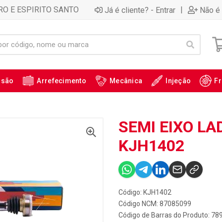
RO E ESPIRITO SANTO
|
Já é cliente? - Entrar
Não é 
ssão
Arrefecimento
Mecânica
Injeção
Fr
SEMI EIXO LAD
KJH1402
Código: KJH1402
Código NCM: 87085099
Código de Barras do Produto: 7