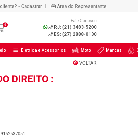
|
cliente? - Cadastrar
Área do Representante
Fale Conosco
0
RJ: (21) 3483-5200
ES: (27) 2888-0130
eio
Eletrica e Acessorios
Moto
Marcas
VOLTAR
O DIREITO :
899152537051