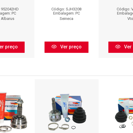
: 952042HD
Código: SJH3208
Código: 
agem: PC
Embalagem: PC
Embalag
 Albarus
Seineca
Vt
er preço
Ver preço
Ver 