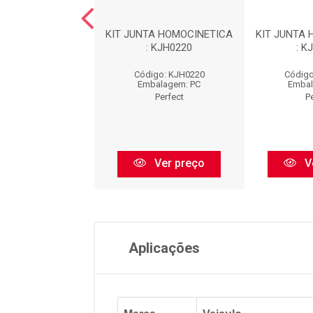
TA HOMOCINETICA
KIT JUNTA HOMOCINETICA
KIT JUNTA
: KJH0123
: KJH0220
: K
igo: KJH0123
Código: KJH0220
Código
balagem: PC
Embalagem: PC
Embal
Perfect
Perfect
P
Ver preço
Ver preço
V
Aplicações