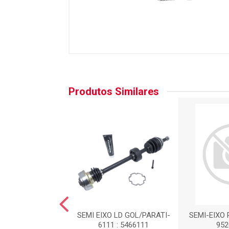
Produtos Similares
HOMOCINÉTICA -
SEMI EIXO LD GOL/PARATI-
SEMI-EIXO 
EIXO DIREITO :
6111 : 5466111
95