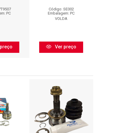
SEC0140
VT9507
Código: SE002
Código: SEC
em: PC
Embalagem: PC
Embalagem:
o
VOLDA
Cofap
preço
Ver preço
Ver pr