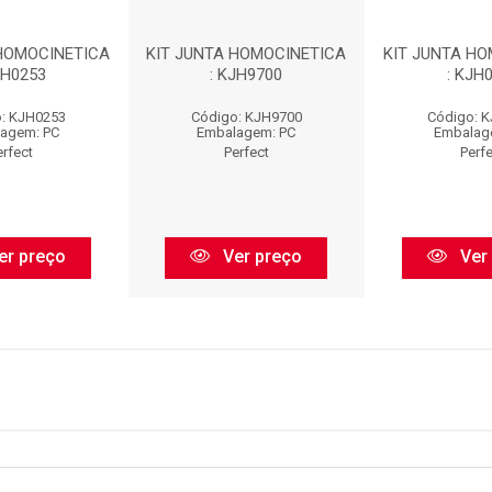
 HOMOCINETICA
KIT JUNTA HOMOCINETICA
KIT JUNTA HO
JH0253
: KJH9700
: KJH
: KJH0253
Código: KJH9700
Código: 
agem: PC
Embalagem: PC
Embalag
erfect
Perfect
Perf
er preço
Ver preço
Ver