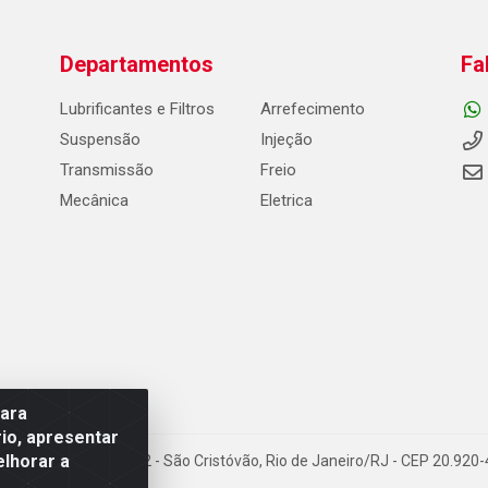
Departamentos
Fa
Lubrificantes e Filtros
Arrefecimento
Suspensão
Injeção
Transmissão
Freio
Mecânica
Eletrica
para
io, apresentar
elhorar a
Carneiro de Campos, 42 - São Cristóvão, Rio de Janeiro/RJ - CEP 20.92