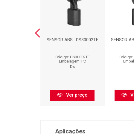
ENSOR ABS
SENSOR ABS : DS30002TE
SENSOR AB
o: DS30052TDTE
Código: DS30002TE
Código:
balagem: PC
Embalagem: PC
Embal
Ds
Ds
Ver preço
Ver preço
V
Aplicações