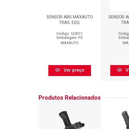
 ABS MAXAUTO
SENSOR ABS MAXAUTO
SENSOR A
RAS. ESQ.
TRAS. ESQ.
TRA
digo: 120011
Código: 120011
Códig
balagem: PC
Embalagem: PC
Embal
MAXAUTO
MAXAUTO
MA
Ver preço
Ver preço
V
Produtos Relacionados