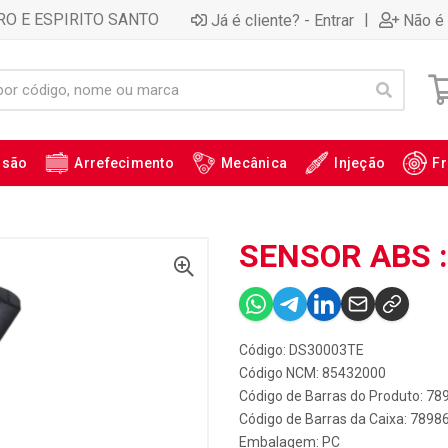
RO E ESPIRITO SANTO
|
Já é cliente? - Entrar
Não é 
ssão
Arrefecimento
Mecânica
Injeção
Fr
SENSOR ABS 
Código: DS30003TE
Código NCM: 85432000
Código de Barras do Produto: 7
Código de Barras da Caixa: 789
Embalagem: PC