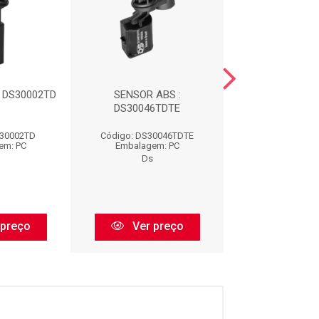
 DS30002TD
SENSOR ABS :
SENSOR AB
DS30046TDTE
DS30011D
S30002TD
Código: DS30046TDTE
Código: DS300
em: PC
Embalagem: PC
Embalagem:
Ds
Ds
 preço
Ver preço
Ver pr