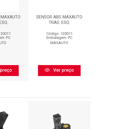
 MAXAUTO
SENSOR ABS MAXAUTO
SENSOR ABS 
ESQ.
TRAS. ESQ.
TRAS. ES
120011
Código: 120011
Código: 120
em: PC
Embalagem: PC
Embalagem:
UTO
MAXAUTO
MAXAUT
preço
Ver preço
Ver pr