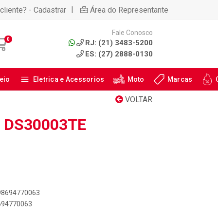
|
cliente? - Cadastrar
Área do Representante
Fale Conosco
0
RJ: (21) 3483-5200
ES: (27) 2888-0130
eio
Eletrica e Acessorios
Moto
Marcas
VOLTAR
: DS30003TE
898694770063
8694770063