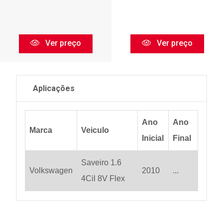
Ver preço
Ver preço
Aplicações
Ano
Ano
Marca
Veiculo
Inicial
Final
Saveiro 1.6
Volkswagen
2010
...
4Cil 8V Flex