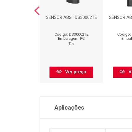
NSOR ABS :
SENSOR ABS : DS30002TE
SENSOR AB
30011TDTE
o: DS30011TDTE
Código: DS30002TE
Código:
balagem: PC
Embalagem: PC
Embal
Ds
Ds
Ver preço
Ver preço
V
Aplicações