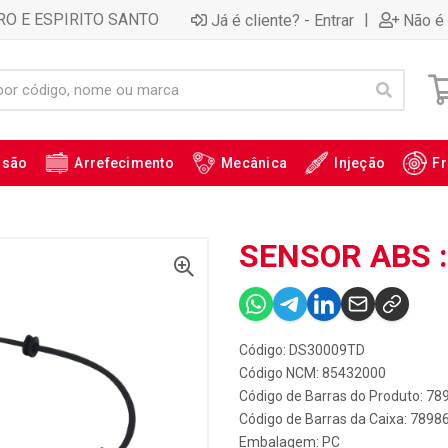
RO E ESPIRITO SANTO
|
Já é cliente? - Entrar
Não é 
ssão
Arrefecimento
Mecânica
Injeção
Fr
SENSOR ABS 
Código: DS30009TD
Código NCM: 85432000
Código de Barras do Produto: 7
Código de Barras da Caixa: 789
Embalagem: PC