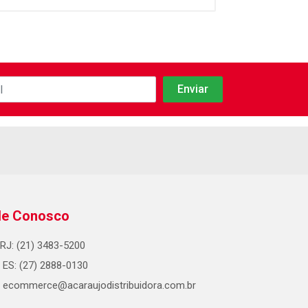
le Conosco
RJ: (21) 3483-5200
ES: (27) 2888-0130
ecommerce@acaraujodistribuidora.com.br