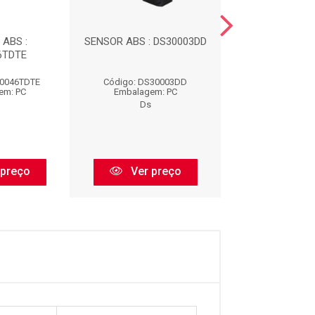
ABS :
SENSOR ABS : DS30003DD
SENSOR AB
6TDTE
DS30005D
30046TDTE
Código: DS30003DD
Código: DS300
em: PC
Embalagem: PC
Embalagem:
Ds
Ds
 preço
Ver preço
Ver pr