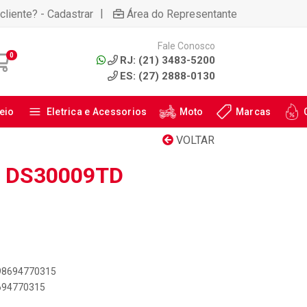
|
cliente? - Cadastrar
Área do Representante
Fale Conosco
0
RJ: (21) 3483-5200
ES: (27) 2888-0130
eio
Eletrica e Acessorios
Moto
Marcas
VOLTAR
: DS30009TD
898694770315
8694770315