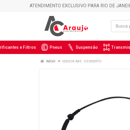
ATENDIMENTO EXCLUSIVO PARA RIO DE JANEI
rificantes e Filtros
Pneus
Suspensão
Transmi
INÍCIO
SENSOR ABS : DS30009TD