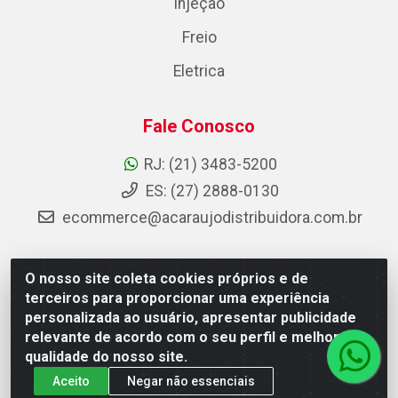
Injeção
Freio
Eletrica
Fale Conosco
RJ: (21) 3483-5200
ES: (27) 2888-0130
ecommerce@acaraujodistribuidora.com.br
O nosso site coleta cookies próprios e de
AC Araujo Distribuidora - Rua Carneiro de Campos, 42 -
terceiros para proporcionar uma experiência
São Cristóvão, Rio de Janeiro/RJ - CEP 20.920-410 -
personalizada ao usuário, apresentar publicidade
CNPJ 08.744.753/0003-85
relevante de acordo com o seu perfil e melhorar a
qualidade do nosso site.
Aceito
Negar não essenciais