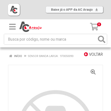
Baixe já o APP da AC Araujo
0
VOLTAR
INÍCIO
SENSOR BANDA LARGA : 970050090