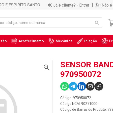
RO E ESPIRITO SANTO
|
Já é cliente? - Entrar
Não é 
ssão
Arrefecimento
Mecânica
Injeção
Fr
SENSOR BAND
970950072
Código: 970950072
Código NCM: 90271000
Código de Barras do Produto: 7