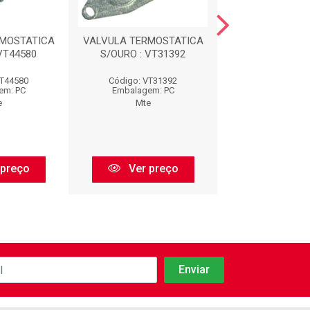
RMOSTATICA
VALVULA TERMOSTATICA
PLUG ELETRONIC
VT44580
S/OURO : VT31392
VT44580
Código: VT31392
Código: 40
em: PC
Embalagem: PC
Embalagem:
e
Mte
Mte
 preço
Ver preço
Ver pr