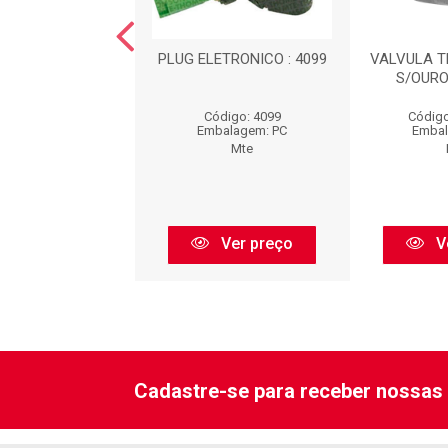
ERRUPTOR DE
PLUG ELETRONICO : 4099
VALVULA 
TURA : 7058676
S/OURO
igo: 7058676
Código: 4099
Código
balagem: PC
Embalagem: PC
Embal
Mte
Mte
Ver preço
Ver preço
V
Cadastre-se para receber nossas 