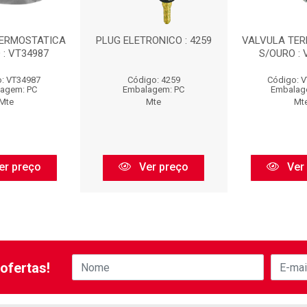
TERMOSTATICA
PLUG ELETRONICO : 4259
VALVULA TE
 : VT34987
S/OURO : 
: VT34987
Código: 4259
Código: 
agem: PC
Embalagem: PC
Embalag
Mte
Mte
Mt
er preço
Ver preço
Ver
ofertas!