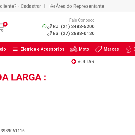
|
cliente? - Cadastrar
Área do Representante
Fale Conosco
0
RJ: (21) 3483-5200
ES: (27) 2888-0130
eio
Eletrica e Acessorios
Moto
Marcas
VOLTAR
A LARGA :
893989061116