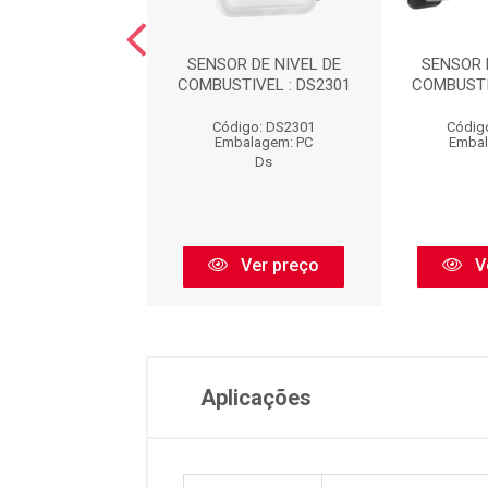
R DE NIVEL DE
SENSOR DE NIVEL DE
SENSOR 
TIVEL : DS2304
COMBUSTIVEL : DS2301
COMBUSTI
digo: DS2304
Código: DS2301
Códig
balagem: PC
Embalagem: PC
Embal
Ds
Ds
Ver preço
Ver preço
V
Aplicações