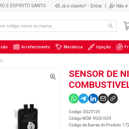
RO E ESPIRITO SANTO
|
Já é cliente? - Entrar
Não é 
ssão
Arrefecimento
Mecânica
Injeção
Fr
25
SENSOR DE NI
COMBUSTIVEL
Código: DS23125
Código NCM: 90261029
Código de Barras do Produto: 17