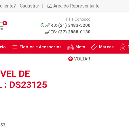
|
cliente? - Cadastrar
Área do Representante
Fale Conosco
0
RJ: (21) 3483-5200
ES: (27) 2888-0130
eio
Eletrica e Acessorios
Moto
Marcas
VOLTAR
VEL DE
 : DS23125
253