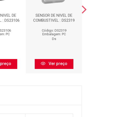
NIVEL DE
SENSOR DE NIVEL DE
SENSOR DE NI
 : DS23106
COMBUSTIVEL : DS2319
COMBUSTIVEL :
DS23106
Código: DS2319
Código: DS
em: PC
Embalagem: PC
Embalagem:
Ds
Ds
 preço
Ver preço
Ver pr