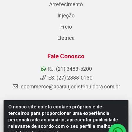
Arrefecimento
Injeção
Freio
Eletrica
Fale Conosco
RJ: (21) 3483-5200
ES: (27) 2888-0130
ecommerce@acaraujodistribuidora.com.br
O nosso site coleta cookies próprios e de
AC Araujo Distribuidora - Rua Carneiro de Campos, 42 -
terceiros para proporcionar uma experiência
São Cristóvão, Rio de Janeiro/RJ - CEP 20.920-410 -
personalizada ao usuário, apresentar publicidade
CNPJ 08.744.753/0003-85
relevante de acordo com o seu perfil e melhorar a