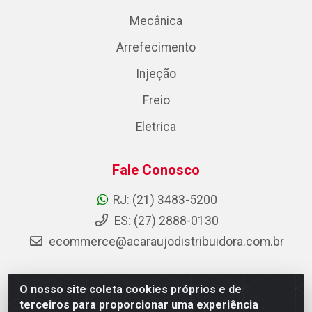
Mecânica
Arrefecimento
Injeção
Freio
Eletrica
Fale Conosco
RJ: (21) 3483-5200
ES: (27) 2888-0130
ecommerce@acaraujodistribuidora.com.br
O nosso site coleta cookies próprios e de
AC Araujo Distribuidora - Rua Carneiro de Campos, 42 -
terceiros para proporcionar uma experiência