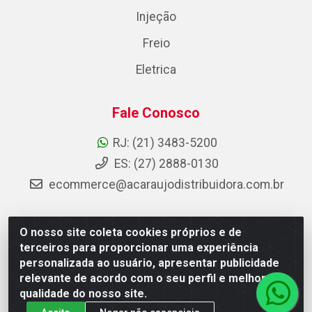
Injeção
Freio
Eletrica
Fale Conosco
RJ: (21) 3483-5200
ES: (27) 2888-0130
ecommerce@acaraujodistribuidora.com.br
O nosso site coleta cookies próprios e de
AC Araujo Distribuidora - Rua Carneiro de Campos, 42 -
terceiros para proporcionar uma experiência
São Cristóvão, Rio de Janeiro/RJ - CEP 20.920-410 -
personalizada ao usuário, apresentar publicidade
CNPJ 08.744.753/0003-85
relevante de acordo com o seu perfil e melhorar a
qualidade do nosso site.