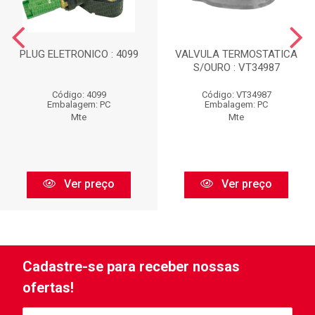
PLUG ELETRONICO : 4099
VALVULA TERMOSTATICA
S/OURO : VT34987
Código: 4099
Código: VT34987
Embalagem: PC
Embalagem: PC
Mte
Mte
Ver preço
Ver preço
Cadastre-se para receber nossas
ofertas!