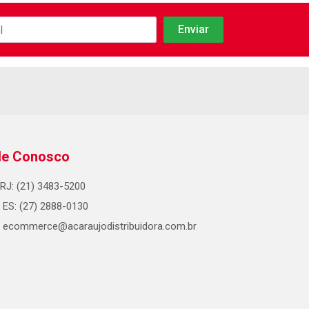
le Conosco
RJ: (21) 3483-5200
ES: (27) 2888-0130
ecommerce@acaraujodistribuidora.com.br