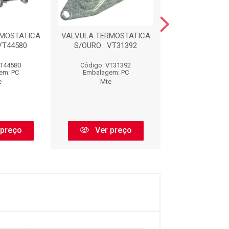
RMOSTATICA
VALVULA TERMOSTATICA
PLUG ELETRONIC
VT44580
S/OURO : VT31392
VT44580
Código: VT31392
Código: 40
em: PC
Embalagem: PC
Embalagem:
e
Mte
Mte
 preço
Ver preço
Ver pr