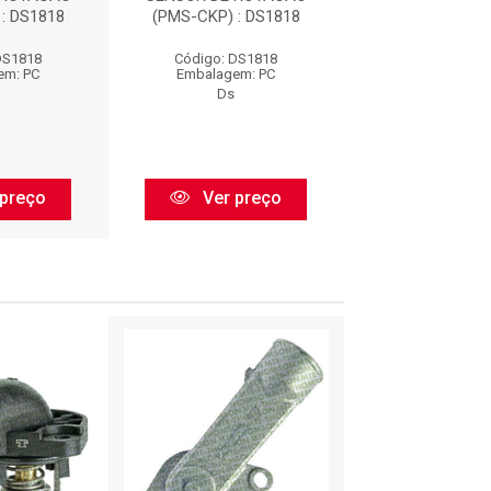
: DS1818
(PMS-CKP) : DS1818
(PMS-CKP) : 
DS1818
Código: DS1818
Código: DS
em: PC
Embalagem: PC
Embalagem:
Ds
Ds
preço
Ver preço
Ver pr