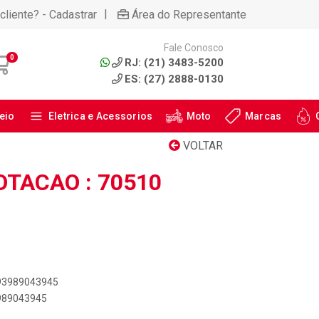
|
cliente? - Cadastrar
Área do Representante
Fale Conosco
0
RJ: (21) 3483-5200
ES: (27) 2888-0130
eio
Eletrica e Acessorios
Moto
Marcas
VOLTAR
OTACAO : 70510
893989043945
3989043945