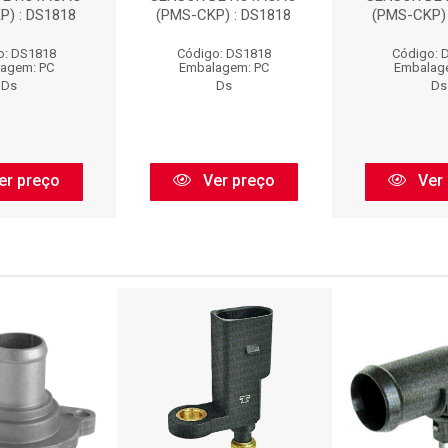
P) : DS1818
(PMS-CKP) : DS1818
(PMS-CKP) 
o: DS1818
Código: DS1818
Código: 
agem: PC
Embalagem: PC
Embalag
Ds
Ds
Ds
er preço
Ver preço
Ver 