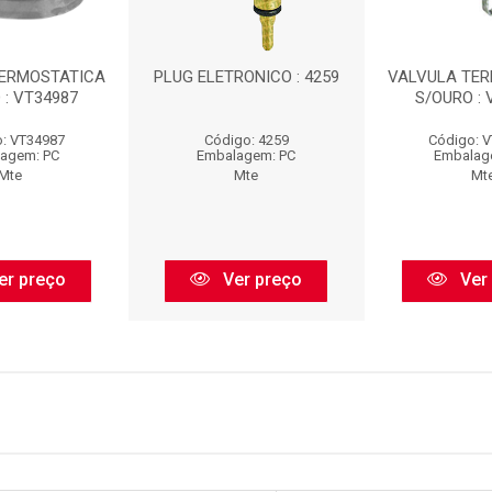
TERMOSTATICA
PLUG ELETRONICO : 4259
VALVULA TE
 : VT34987
S/OURO : 
: VT34987
Código: 4259
Código: 
agem: PC
Embalagem: PC
Embalag
Mte
Mte
Mt
er preço
Ver preço
Ver