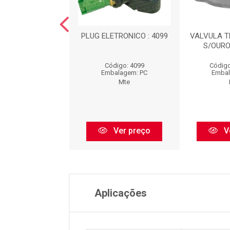
ERRUPTOR DE
PLUG ELETRONICO : 4099
VALVULA 
TURA : 7058676
S/OURO
igo: 7058676
Código: 4099
Código
balagem: PC
Embalagem: PC
Embal
Mte
Mte
Ver preço
Ver preço
V
Aplicações