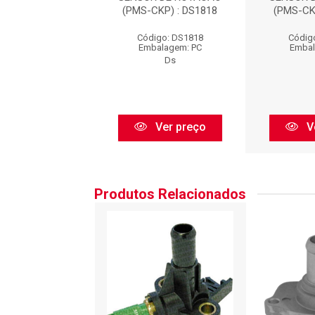
CKP) : DS1818
(PMS-CKP) : DS1818
(PMS-CK
igo: DS1818
Código: DS1818
Códig
balagem: PC
Embalagem: PC
Embal
Ds
Ds
Ver preço
Ver preço
V
Produtos Relacionados