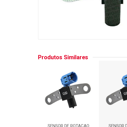
Produtos Similares
R DE ROTACAO
SENSOR DE ROTACAO
SENSOR 