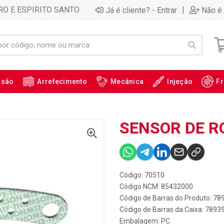
RO E ESPIRITO SANTO
|
Já é cliente? - Entrar
Não é 
ssão
Arrefecimento
Mecânica
Injeção
Fr
SENSOR DE R
Código: 70510
Código NCM: 85432000
Código de Barras do Produto: 7
Código de Barras da Caixa: 789
Embalagem: PC