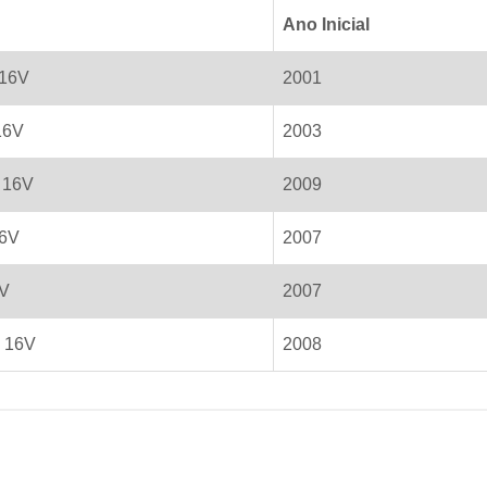
Ano Inicial
 16V
2001
16V
2003
 16V
2009
16V
2007
8V
2007
. 16V
2008