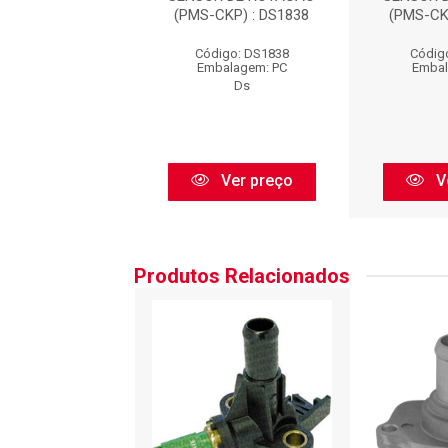
CKP) : DS1838
(PMS-CKP) : DS1838
(PMS-CK
igo: DS1838
Código: DS1838
Códig
balagem: PC
Embalagem: PC
Embal
Ds
Ds
Ver preço
Ver preço
V
Produtos Relacionados