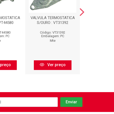
RMOSTATICA
VALVULA TERMOSTATICA
PLUG ELETRONIC
VT44580
S/OURO : VT31392
VT44580
Código: VT31392
Código: 40
em: PC
Embalagem: PC
Embalagem:
e
Mte
Mte
 preço
Ver preço
Ver pr