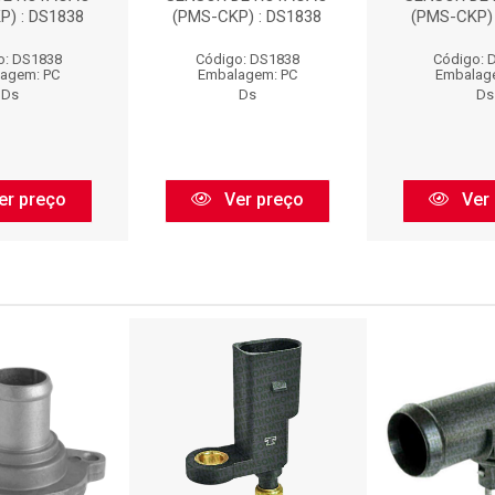
P) : DS1838
(PMS-CKP) : DS1838
(PMS-CKP) 
o: DS1838
Código: DS1838
Código: 
agem: PC
Embalagem: PC
Embalag
Ds
Ds
Ds
er preço
Ver preço
Ver 