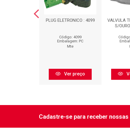
DE VELOCIDADE :
PLUG ELETRONICO : 4099
VALVULA 
73020
S/OURO
digo: 73020
Código: 4099
Código
balagem: PC
Embalagem: PC
Embal
Mte
Mte
Ver preço
Ver preço
V
Cadastre-se para receber nossas 