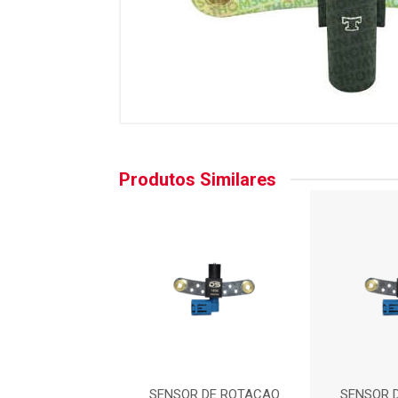
Produtos Similares
R DE ROTACAO
SENSOR DE ROTACAO
SENSOR 