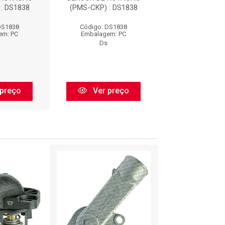
: DS1838
(PMS-CKP) : DS1838
(PMS-CKP) : 
DS1838
Código: DS1838
Código: DS
em: PC
Embalagem: PC
Embalagem:
Ds
Ds
preço
Ver preço
Ver pr