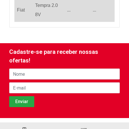
Tempra 2.0
Fiat
...
...
8V
Cadastre-se para receber nossas
ofertas!