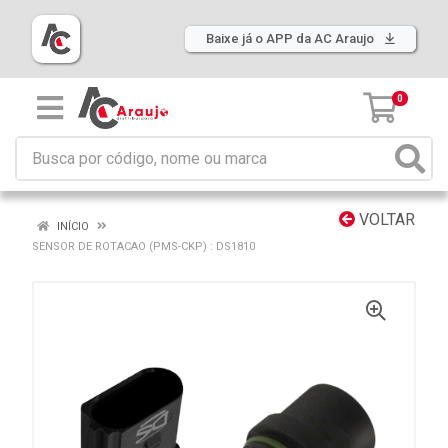
Baixe já o APP da AC Araujo
0
VOLTAR
INÍCIO
SENSOR DE ROTACAO (PMS-CKP) : DS1810