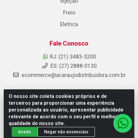
Injeção
Freio
Eletrica
Fale Conosco
RJ: (21) 3483-5200
ES: (27) 2888-0130
ecommerce@acaraujodistribuidora.com.br
O nosso site coleta cookies próprios e de
AC Araujo Distribuidora - Rua Carneiro de Campos, 42 -
terceiros para proporcionar uma experiência
São Cristóvão, Rio de Janeiro/RJ - CEP 20.920-410 -
personalizada ao usuário, apresentar publicidade
CNPJ 08.744.753/0003-85
relevante de acordo com o seu perfil e melhorar a
qualidade do nosso site.
Aceito
Negar não essenciais